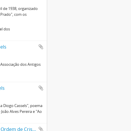
il de 1938, organizado
 Prado", com os
el dos
els
 Associação dos Antigos
ls
 a Diogo Cassels", poema
João Alves Pereira e "Ao
"O Primeiro de Janeiro": A entrega a comenda da Ordem de Cristo ao benemérito Diogo Cassels