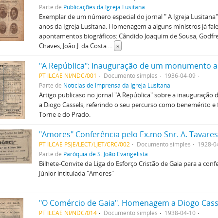
Parte de
Publicações da Igreja Lusitana
Exemplar de um número especial do jornal " A Igreja Lusita
anos da Igreja Lusitana. Homenagem a alguns ministros já fal
apontamentos biográficos: Cândido Joaquim de Sousa, Godfr
Chaves, João J. da Costa
...
»
PT ILCAE NI/NDC/001
Documento simples
1936-04-09
Parte de
Notícias de Imprensa da Igreja Lusitana
Artigo publicaso no jornal "A República" sobre a inauguraç
a Diogo Cassels, referindo o seu percurso como benemérito e
Torne e do Prado.
"Amores" Conferência pelo Ex.mo Snr. A. Tavares
PT ILCAE PSJE/LECT/LJET/CRC/002
Documento simples
1928-0
Parte de
Paróquia de S. João Evangelista
Bilhete-Convite da Liga do Esforço Cristão de Gaia para a conf
Júnior intitulada "Amores"
"O Comércio de Gaia". Homenagem a Diogo Cass
PT ILCAE NI/NDC/014
Documento simples
1938-04-10