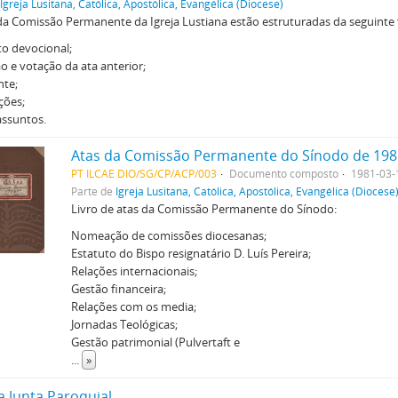
Igreja Lusitana, Católica, Apostólica, Evangélica (Diocese)
da Comissão Permanente da Igreja Lustiana estão estruturadas da seguinte
 devocional;
o e votação da ata anterior;
nte;
ções;
assuntos.
Atas da Comissão Permanente do Sínodo de 198
PT ILCAE DIO/SG/CP/ACP/003
Documento composto
1981-03-
Parte de
Igreja Lusitana, Católica, Apostólica, Evangélica (Diocese
Livro de atas da Comissão Permanente do Sínodo:
Nomeação de comissões diocesanas;
Estatuto do Bispo resignatário D. Luís Pereira;
Relações internacionais;
Gestão financeira;
Relações com os media;
Jornadas Teológicas;
Gestão patrimonial (Pulvertaft e
...
»
a Junta Paroquial