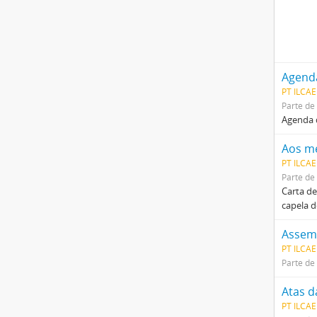
Agenda
PT ILCAE
Parte de
Agenda d
Aos me
PT ILCA
Parte de
Carta de
capela d
Assemb
PT ILCAE
Parte de
Atas 
PT ILCA