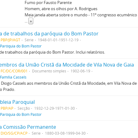
Fumo por Fausto Parente
Homem, abre os olhos por A. Rodrigues
Meia janela aberta sobre o mundo - 11º congresso ecuménico
...
»
 de trabalhos da paróquia do Bom Pastor
 PBP/JP/AGT
Série
1948-01-01-1951-12-19
Paróquia do Bom Pastor
e trabalhos da paróquia do Bom Pastor. Inclui relatórios.
mbros da União Cristã da Mocidade de Vila Nova de Gaia
E FC/DC/COR/001
Documento simples
1902-06-19
Família Cassels
 Diogo Cassels aos membros da União Cristã da Mocidade, em Vila Nova de 
o Prado.
leia Paroquial
 PBP/AP
Secção
1932-12-29-1971-01-30
Paróquia do Bom Pastor
da Comissão Permanente
E DIO/SG/CP/ACP
Série
1880-03-08-1999-04-30