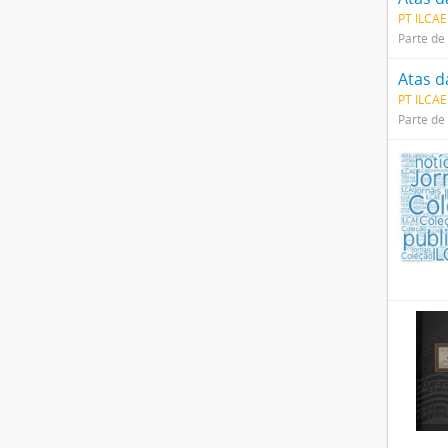
PT ILCAE
Parte de
Atas d
PT ILCAE
Parte de