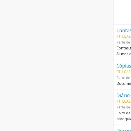
Contas
PT ILCA
Parte de
Contas g
Alunos d
Cópias
PT ILCA
Parte de
Document
Diário
PT ILCAE
Parte de
Livro de
paroquia
Docume