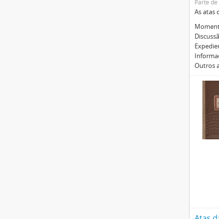
Parte de
As atas 
Momento
Discussã
Expedie
Informa
Outros 
Atas d