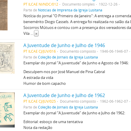
PT ILCAE NI/NDC/012
Documento simples
1922-12-26
Parte de
Notícias de Imprensa da Igreja Lusitana
Notícia do jornal "O Primeiro de Janeiro": A entrega a comend
benemérito Diogo Cassels. A entrega foi realizada no salão da 
Socorros Mútuos e contou com a presença dos vereadores da
Vila
...
»
A Juventude de Junho e Julho de 1946
PT ILCAE CJ/JUV/016
Documento composto
1946-06-1946-07
Parte de
Coleção de Jornais da Igreja Lusitana
Exemplar do jornal "A juventude" de Junho e Agosto de 1946:
Desculpem-nos por José Manuel de Pina Cabral
A estrada da vida
Humor de bom capacho
A Juventude de Junho e Julho de 1962
PT ILCAE CJ/JUV/025
Documento composto
1962-06-1962-07
Parte de
Coleção de Jornais da Igreja Lusitana
Exemplar do jornal "A Juventude" de Junho e Julho de 1962:
Editorial: esboço de uma tentativa
Nota da redação