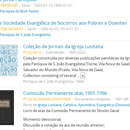
 PBP/JP/AJP
Série
1933-01-15-1992-07-01
Paróquia do Bom Pastor
a Sociedade Evangélica de Socorros aos Pobres e Doentes
 PSJE/SESM/AT
Série
1893-02-02-1914-01-25
Paróquia de S. João Evangelista
Coleção de Jornais da Igreja Lusitana
PT ILCAE CJ
Subcoleção
1865-2022
Coleção constituída por diversas publicações periódicas da Igr
pela Paróquia de S. João Evangelista (Torne, Vila Nova de Gaia
Salvador do Mundo (Prado, Vila Nova de Gaia).
Collection consisting of several
...
»
Paróquia de S. João Evangelista. 1868-
Comissão Permanente atas 1991-1996
PT ILCAE DIO/SG/CP/ACP/004
Documento composto
1991-09-
Parte de
Igreja Lusitana, Católica, Apostólica, Evangélica (Diocese
Livro de atas da Comissão Permanente do Sínodo Geral:
Momento devocional;
Discussão e votação da ata da reunião anterior;