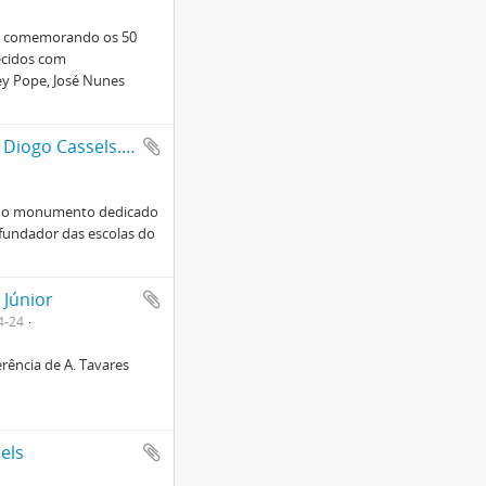
na" comemorando os 50
ecidos com
ey Pope, José Nunes
"A República": Inauguração de um monumento a Diogo Cassels. Benemérito da educação popular e apóstolo do bem
ão do monumento dedicado
 fundador das escolas do
 Júnior
4-24
erência de A. Tavares
els