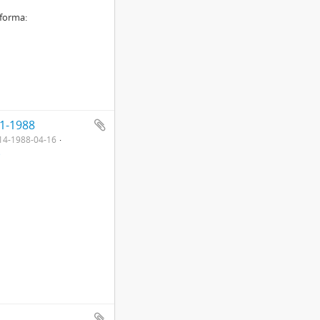
 forma:
1-1988
14-1988-04-16
)