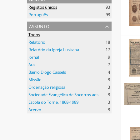
Registos únicos
93
Português
93
assunto
Todos
Relatório
18
Relatório da Igreja Lusitana
17
Jornal
9
Ata
7
Bairro Diogo Cassels
4
Missão
3
Ordenação religiosa
3
Sociedade Evangélica de Socorros aos Pobres e Doentes
3
Escola do Torne. 1868-1989
3
Acervo
3