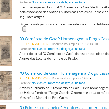
Parte de
Notícias de Imprensa da Igreja Lusitana
Exemplar especial do jornal "O Comércio de Gaia" de 10 de Abr
pela Associação dos Antigos Alunos das Escolas do Torne e do
seguintes artigos:
Diogo Cassels patriota, crente e tolerante, da autoria de Manu
...
»
"O Comércio de Gaia": Homenagem a Diogo Cass
PT ILCAE NI/NDC/002
Documento simples
1938-04-10
Parte de
Notícias de Imprensa da Igreja Lusitana
Artigo do jornal "O Comércio de Gaia", da responsabilidade da
Alunos das Escolas do Torne e do Prado.
"O Comércio de Gaia: Homenagem a Diogo Casse
PT ILCAE NI/NDC/003
Documento simples
1936
Parte de
Notícias de Imprensa da Igreja Lusitana
Artigos publicado no "O comércio de Gaia": "Pela homenagem
de Helena Timóteo, "Diogo Cassels. O homem e a sua obra" de 
Mestre" de Manuel de Pina Cabral.