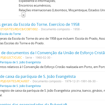
Expediente e informações;
Encontros ecuménicos;
Relações internacionais (Libombos, Moçambique; Estados Uni
...
»
 gerais da Escola do Torne. Exercício de 1958
E ET/GF/TES/RD/CB/COBT/002
Documento composto
1958
Escola do Torne
erais da Escola do Torne do ano de 1958 que incluem: Escola do Prado, Ass
as Escolas do Torne e do Prado.
 de documentos da I Convenção da União de Esforço Crist
E PSJE/LECT/CUEC
Série
1960-02-30
Paróquia de S. João Evangelista
os relativos à I Convenção de Esforço Cristão realizada em Porto, em Porto
 de caixa da paróquia de S. João Evangelista
 PSJE/GF/TES/RCAI/007
Documento composto
1979-12-31-1991-06-30
Paróquia de S. João Evangelista
 registo de caixa da paróquia de S. João Evangelista: piscina, banco, ginásio,
l.
ntos das propriedades da Pulvertaft