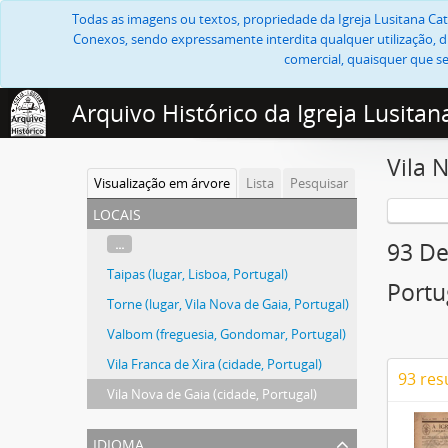
Todas as imagens ou textos, propriedade da Igreja Lusitana Cató
Conexos, sendo expressamente interdita qualquer utilização, di
comercial, quaisquer que se
Arquivo Histórico da Igreja Lusitan
Vila 
Visualização em árvore
Lista
Pesquisar
locais
...
93 De
Taipas (lugar, Lisboa, Portugal)
Portu
Torne (lugar, Vila Nova de Gaia, Portugal)
Valbom (freguesia, Gondomar, Portugal)
Vila Franca de Xira (cidade, Portugal)
93 res
Vila Nova de Gaia (cidade, Portugal)
idioma