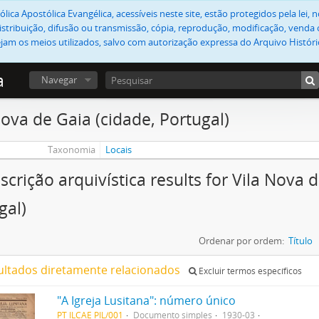
lica Apostólica Evangélica, acessíveis neste site, estão protegidos pela lei
stribuição, difusão ou transmissão, cópia, reprodução, modificação, venda o
jam os meios utilizados, salvo com autorização expressa do Arquivo Históric
a
Navegar
Nova de Gaia (cidade, Portugal)
Taxonomia
Locais
scrição arquivística results for Vila Nova 
gal)
Ordenar por ordem:
Título
ultados diretamente relacionados
Excluir termos específicos
"A Igreja Lusitana": número único
PT ILCAE PIL/001
Documento simples
1930-03