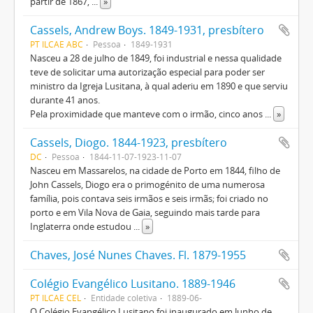
partir de 1867,
...
»
Cassels, Andrew Boys. 1849-1931, presbítero
PT ILCAE ABC
Pessoa
1849-1931
Nasceu a 28 de julho de 1849, foi industrial e nessa qualidade
teve de solicitar uma autorização especial para poder ser
ministro da Igreja Lusitana, à qual aderiu em 1890 e que serviu
durante 41 anos.
Pela proximidade que manteve com o irmão, cinco anos
...
»
Cassels, Diogo. 1844-1923, presbítero
DC
Pessoa
1844-11-07-1923-11-07
Nasceu em Massarelos, na cidade de Porto em 1844, filho de
John Cassels, Diogo era o primogénito de uma numerosa
família, pois contava seis irmãos e seis irmãs; foi criado no
porto e em Vila Nova de Gaia, seguindo mais tarde para
Inglaterra onde estudou
...
»
Chaves, José Nunes Chaves. Fl. 1879-1955
Colégio Evangélico Lusitano. 1889-1946
PT ILCAE CEL
Entidade coletiva
1889-06-
O Colégio Evangélico Lusitano foi inaugurado em Junho de