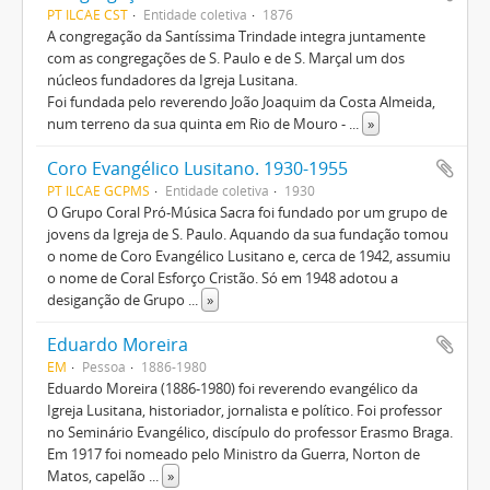
PT ILCAE CST
Entidade coletiva
1876
A congregação da Santíssima Trindade integra juntamente
com as congregações de S. Paulo e de S. Marçal um dos
núcleos fundadores da Igreja Lusitana.
Foi fundada pelo reverendo João Joaquim da Costa Almeida,
num terreno da sua quinta em Rio de Mouro -
...
»
Coro Evangélico Lusitano. 1930-1955
PT ILCAE GCPMS
Entidade coletiva
1930
O Grupo Coral Pró-Música Sacra foi fundado por um grupo de
jovens da Igreja de S. Paulo. Aquando da sua fundação tomou
o nome de Coro Evangélico Lusitano e, cerca de 1942, assumiu
o nome de Coral Esforço Cristão. Só em 1948 adotou a
desiganção de Grupo
...
»
Eduardo Moreira
EM
Pessoa
1886-1980
Eduardo Moreira (1886-1980) foi reverendo evangélico da
Igreja Lusitana, historiador, jornalista e político. Foi professor
no Seminário Evangélico, discípulo do professor Erasmo Braga.
Em 1917 foi nomeado pelo Ministro da Guerra, Norton de
Matos, capelão
...
»