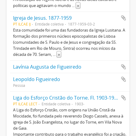
políticas que agitavam o mundo
...
»
Igreja de Jesus. 1877-1959
PT ILCAE IJ
Entidade coletiva
1877-1959-03-2
Esta comunidade foi uma das fundadoras da Igreja Lusitana. A
formação dos primeiros núcleos episcopalistas de Lisboa
(comunidades de S. Paulo e de Jesus e congregação da SS.
Trindade em Rio de Mouro, Sintra) ocorreu nos inícios da
década de 70. Seriam,
...
»
Lavínia Augusta de Figueiredo
Leopoldo Figueiredo
Pessoa
Liga do Esforço Cristão do Torne. Fl. 1903-1969
PT ILCAE LECT
Entidade coletiva
1903-
A Liga do Esforço Cristão, com origens na União Cristã da
Mocidade, foi fundada pelo reverendo Diogo Cassels, anexa à
igreja de S. João Evangelista, no lugar do Torne, em Vila Nova
de Gaia.
Importante contributo para o trabalho evangélico foi a criação,