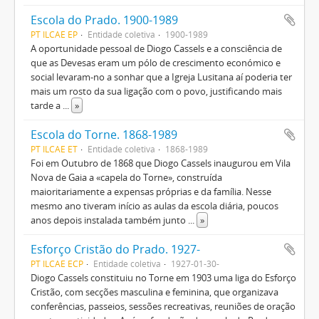
Escola do Prado. 1900-1989
PT ILCAE EP
Entidade coletiva
1900-1989
A oportunidade pessoal de Diogo Cassels e a consciência de
que as Devesas eram um pólo de crescimento económico e
social levaram-no a sonhar que a Igreja Lusitana aí poderia ter
mais um rosto da sua ligação com o povo, justificando mais
tarde a
...
»
Escola do Torne. 1868-1989
PT ILCAE ET
Entidade coletiva
1868-1989
Foi em Outubro de 1868 que Diogo Cassels inaugurou em Vila
Nova de Gaia a «capela do Torne», construída
maioritariamente a expensas próprias e da família. Nesse
mesmo ano tiveram início as aulas da escola diária, poucos
anos depois instalada também junto
...
»
Esforço Cristão do Prado. 1927-
PT ILCAE ECP
Entidade coletiva
1927-01-30-
Diogo Cassels constituiu no Torne em 1903 uma liga do Esforço
Cristão, com secções masculina e feminina, que organizava
conferências, passeios, sessões recreativas, reuniões de oração