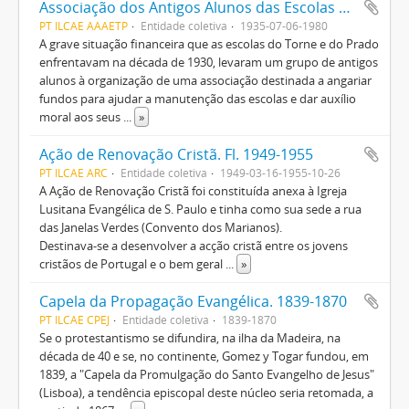
Associação dos Antigos Alunos das Escolas do Torne e do Prado. 1935-1980
PT ILCAE AAAETP
Entidade coletiva
1935-07-06-1980
A grave situação financeira que as escolas do Torne e do Prado
enfrentavam na década de 1930, levaram um grupo de antigos
alunos à organização de uma associação destinada a angariar
fundos para ajudar a manutenção das escolas e dar auxílio
moral aos seus
...
»
Ação de Renovação Cristã. Fl. 1949-1955
PT ILCAE ARC
Entidade coletiva
1949-03-16-1955-10-26
A Ação de Renovação Cristã foi constituída anexa à Igreja
Lusitana Evangélica de S. Paulo e tinha como sua sede a rua
das Janelas Verdes (Convento dos Marianos).
Destinava-se a desenvolver a acção cristã entre os jovens
cristãos de Portugal e o bem geral
...
»
Capela da Propagação Evangélica. 1839-1870
PT ILCAE CPEJ
Entidade coletiva
1839-1870
Se o protestantismo se difundira, na ilha da Madeira, na
década de 40 e se, no continente, Gomez y Togar fundou, em
1839, a "Capela da Promulgação do Santo Evangelho de Jesus"
(Lisboa), a tendência episcopal deste núcleo seria retomada, a