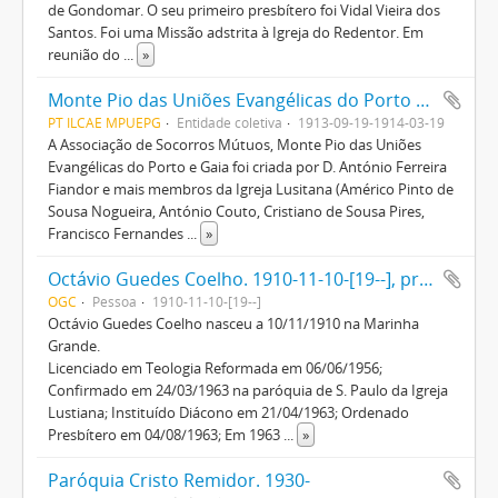
de Gondomar. O seu primeiro presbítero foi Vidal Vieira dos
Santos. Foi uma Missão adstrita à Igreja do Redentor. Em
reunião do
...
»
Monte Pio das Uniões Evangélicas do Porto e Gaia. Fl. 1813-1814
PT ILCAE MPUEPG
Entidade coletiva
1913-09-19-1914-03-19
A Associação de Socorros Mútuos, Monte Pio das Uniões
Evangélicas do Porto e Gaia foi criada por D. António Ferreira
Fiandor e mais membros da Igreja Lusitana (Américo Pinto de
Sousa Nogueira, António Couto, Cristiano de Sousa Pires,
Francisco Fernandes
...
»
Octávio Guedes Coelho. 1910-11-10-[19--], presbítero
OGC
Pessoa
1910-11-10-[19--]
Octávio Guedes Coelho nasceu a 10/11/1910 na Marinha
Grande.
Licenciado em Teologia Reformada em 06/06/1956;
Confirmado em 24/03/1963 na paróquia de S. Paulo da Igreja
Lustiana; Instituído Diácono em 21/04/1963; Ordenado
Presbítero em 04/08/1963; Em 1963
...
»
Paróquia Cristo Remidor. 1930-