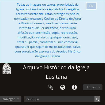
Todas as imagens ou textos, propriedade da
Ok
Igreja Lusitana Católica Apostólica Evangélica,
acessíveis neste site, estão protegidos pela lei,
nomeadamente pelo Código do Direito de Autor
e Direitos Conexos, sendo expressamente
interdita qualquer utilização, distribuição,
difusão ou transmissão, cópia, reprodução,
modificação, venda ou qualquer outro uso,
total ou parcial, comercial ou não comercial,
quaisquer que sejam os meios utilizados, salvo
com autorização expressa do Arquivo Histórico
da Igreja Lusitana.
Arquivo Histórico da Igreja
Lusitana
Entrar
Navegar