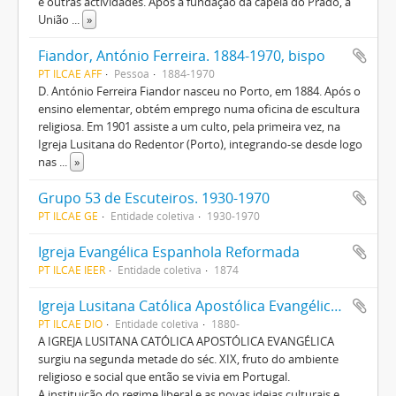
e outras actividades. Após a fundação da capela do Prado, a
União
...
»
Fiandor, António Ferreira. 1884-1970, bispo
PT ILCAE AFF
Pessoa
1884-1970
D. António Ferreira Fiandor nasceu no Porto, em 1884. Após o
ensino elementar, obtém emprego numa oficina de escultura
religiosa. Em 1901 assiste a um culto, pela primeira vez, na
Igreja Lusitana do Redentor (Porto), integrando-se desde logo
nas
...
»
Grupo 53 de Escuteiros. 1930-1970
PT ILCAE GE
Entidade coletiva
1930-1970
Igreja Evangélica Espanhola Reformada
PT ILCAE IEER
Entidade coletiva
1874
Igreja Lusitana Católica Apostólica Evangélica (Diocese). 1880-
PT ILCAE DIO
Entidade coletiva
1880-
A IGREJA LUSITANA CATÓLICA APOSTÓLICA EVANGÉLICA
surgiu na segunda metade do séc. XIX, fruto do ambiente
religioso e social que então se vivia em Portugal.
A instituição do regime liberal e as novas ideias culturais e