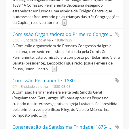
1889: “A Comissão Permanente Diocesana desejando
estabelecer em Lisboa uma espécie de Colégio Central que
pudesse ser frequentado pelas crianças das três Congregações
da Capital, resolveu abrir o
...
»
Comissão Organizadora do Primeiro Congresso da Igreja Lusitana. 1938-1939
COC
Entidade coletiva
1938-1939
A Comissão organizadora do Primeiro Congresso da Igreja
Lusitana, com sede em Lisboa, foi criada pela Comissão
Permanente. Esta comissão era composta por Belarmino Vieira
Barata (presidente), Leopoldo Figueiredo, Josué Ferreira de
Sousa Júnior, Liberto
...
»
Comissão Permanente. 1880-
CP
Entidade coletiva
1880-03-08
A Comissão Permanente era eleita pelo Sínodo Geral
(Regulamento Geral, artigo 18º) para apoiar os Bispos no
cuidado dos interesses gerais da Igreja Lusitana. Foi presidida
pela primeira vez pelo Bispo Riley, do Vale do México. Era
composto pelo
...
»
Congregação da Santíssima Trindade. 1876-1920