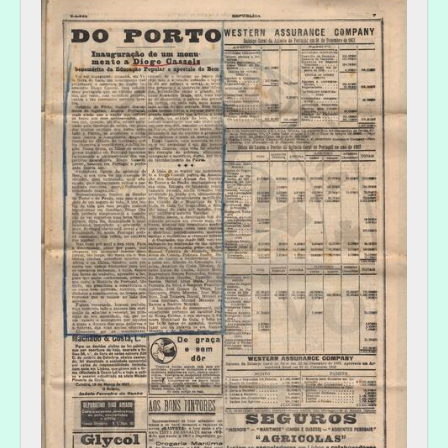
[Documento simples] 010 - "Jornal de Notícias": Em Gaia foi prestada homenagem a Diogo Cassels, 1944-04-11
[Documento simples] 011 - "O Primeiro de Janeiro": Diogo Cassels, insigne filantropo e benemérito da instrução popular, 1944-11-05
[Documento simples] 012 - "O Primeiro de Janeiro": A entrega a comenda da Ordem de Cristo ao benemérito Diogo Cassels, 1922-12-26
[Documento simples] 013 - Recorte de jornal desconhecido: Diogo Cassels e a sua obra em prol da instrução, 1936-10
[Documento simples] 014 - "O Comércio de Gaia". Homenagem a Diogo Cassels, 1938-04-10
[Coleção ao nível da série] NP - Notícias relacionadas com a Igreja Lusitana, [19--]
[Coleção ao nível da série] NESC - Notícias sobre Escotismo e Escuteiros, [1930]-1957-02-21
[Coleção ao nível da série] LRSP - [Livro de recortes de jornais da Igreja de S. Paulo], 1935-08-24-1993-10-31
[Coleção ao nível da série] NETP - Notícias das Escolas do Torne e do Prado, 1927-1961
[Série] NCG - Notícias do Comércio de Gaia sobre Diogo Cassels, 1937-1938