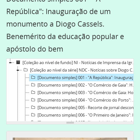
República": Inauguração de um
monumento a Diogo Cassels.
Benemérito da educação popular e
apóstolo do bem
[Coleção ao nível de fundo] NI - Notícias de Imprensa da Igreja Lusitana, 1912-1993-10-31
[Coleção ao nível da série] NDC - Notícias sobre Diogo Cassels, 1922-12-26-1944-11-02
[Documento simples] 001 - "A República": Inauguração de um monumento a Diogo Cassels. Benemérito da educação popular e apóstolo do bem, 1936-04-09
[Documento simples] 002 - "O Comércio de Gaia": Homenagem a Diogo Cassels, 1938-04-10
[Documento simples] 003 - "O Comércio de Gaia: Homenagem a Diogo Cassels, 1936
[Documento simples] 004 - "O Comércio do Porto": Homenagem a Diogo Cassels, 1938
[Documento simples] 005 - Recorte de jornal desconhecido: Homenagem a Diogo Cassels, 1936-1936
[Documento simples] 006 - "O Primeiro de Janeiro": Inauguração, em Gaia, do monumento a Diogo Cassels. Benemérito da educação escolar, 1936
[Documento simples] 007 - "Jornal de Notícias: Notícias de Gaia. Ainda a homenagem a Diogo Cassels, 1938
[Documento simples] 008 - "Portugal Novo": Gaia. Diogo Cassels, 1944
[Documento simples] 009 - [Notícias do centenário de Diogo Cassels], 1944-11-02