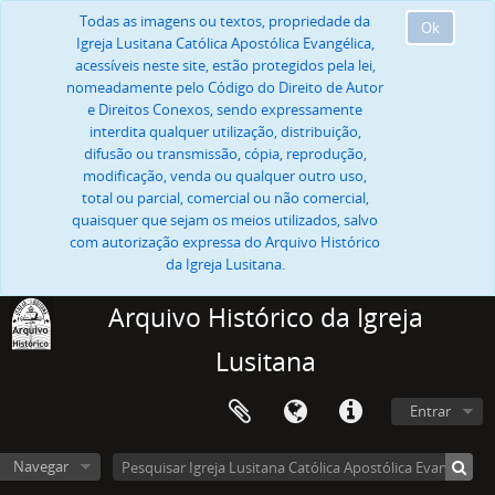
Todas as imagens ou textos, propriedade da
Ok
Igreja Lusitana Católica Apostólica Evangélica,
acessíveis neste site, estão protegidos pela lei,
nomeadamente pelo Código do Direito de Autor
e Direitos Conexos, sendo expressamente
interdita qualquer utilização, distribuição,
difusão ou transmissão, cópia, reprodução,
modificação, venda ou qualquer outro uso,
total ou parcial, comercial ou não comercial,
quaisquer que sejam os meios utilizados, salvo
com autorização expressa do Arquivo Histórico
da Igreja Lusitana.
Arquivo Histórico da Igreja
Lusitana
Entrar
Navegar