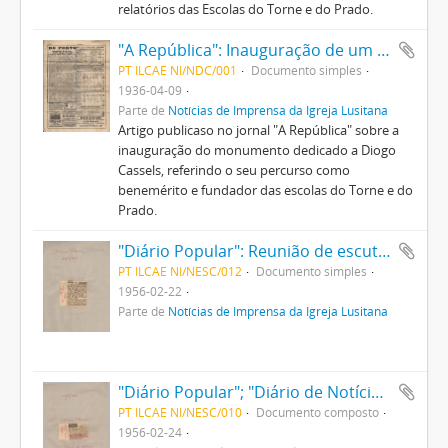
relatórios das Escolas do Torne e do Prado.
"A República": Inauguração de um monumento a Diogo Cassels. Benemérito da educação popular e apóstolo do bem
PT ILCAE NI/NDC/001
Documento simples
1936-04-09
Parte de
Notícias de Imprensa da Igreja Lusitana
Artigo publicaso no jornal "A República" sobre a
inauguração do monumento dedicado a Diogo
Cassels, referindo o seu percurso como
benemérito e fundador das escolas do Torne e do
Prado.
"Diário Popular": Reunião de escuteiros
PT ILCAE NI/NESC/012
Documento simples
1956-02-22
Parte de
Notícias de Imprensa da Igreja Lusitana
"Diário Popular"; "Diário de Notícias": notícias sobre os escuteiros em Portugal
PT ILCAE NI/NESC/010
Documento composto
1956-02-24