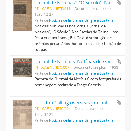
"Jornal de Notícias"; "O Século": Nas Escolas do Torne: uma festa brilhantíssima; Em Gaia: distribuição de prémios pecuniários e honoríficos
PT ILCAE NI/NETP/011
Documento composto
1935-12-27
Parte de
Notícias de Imprensa da Igreja Lusitana
Notícias publicadas nos jornais "Jornal de
Notícias"; "O Século": Nas Escolas do Torne: uma
festa brilhantíssima; Em Gaia: distribuição de
prémios pecuniários, honoríficos e distribuição de
roupas.
"Jornal de Notícias: Notícias de Gaia. Ainda a homenagem a Diogo Cassels
PT ILCAE NI/NDC/007
Documento simples
1938
Parte de
Notícias de Imprensa da Igreja Lusitana
Recorte do "Hornal de Notícias" com fotografia da
homenagem realizada a Diogo Cassels.
"London Calling overseas journal of BBC": B-P - chief scout of the world
PT ILCAE NI/NESC/004
Documento simples
1957-02-21
Parte de
Notícias de Imprensa da Igreja Lusitana