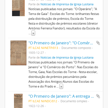
Parte de
Notícias de Imprensa da Igreja Lusitana
Notícias publicadas nos jornais: "O Operário"; "A
Terra de Gaia": Escolas do Torne: brilhantes festas
pela distribuição de prémios; Escola do Torne:
festa e distribuição de prémios escolares (diretor
António Ferreira Fiandor); resultados da Escola do
...
»
"O Primeiro de Janeiro": "O Comércio do Porto": Nas Escolas do Torne, Gaia; Nas Escolas do Torne - brilhante festa escolar
PT ILCAE NI/NETP/013
Documento composto
1935-12-27
Parte de
Notícias de Imprensa da Igreja Lusitana
Notícias publicadas nos jornais "O Primeiro de
Janeiro" e "O Comércio do Porto": Nas Escolas do
Torne, Gaia; Nas Escolas do Torne - festa escolar,
distribuição de prémios pecuniários pela
Associação dos Antigos Alunos das Escolas do
Torne e do Prado e
...
»
"O Primeiro de Janeiro": A entrega a comenda da Ordem de Cristo ao benemérito Diogo Cassels
PT ILCAE NI/NDC/012
Documento simples
1922-12-26