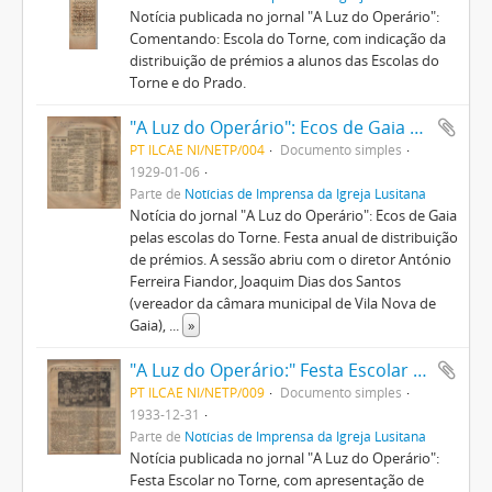
Notícia publicada no jornal "A Luz do Operário":
Comentando: Escola do Torne, com indicação da
distribuição de prémios a alunos das Escolas do
Torne e do Prado.
"A Luz do Operário": Ecos de Gaia pelas escolas do Torne. Festa anual de distribuição de prémios
PT ILCAE NI/NETP/004
Documento simples
1929-01-06
Parte de
Notícias de Imprensa da Igreja Lusitana
Notícia do jornal "A Luz do Operário": Ecos de Gaia
pelas escolas do Torne. Festa anual de distribuição
de prémios. A sessão abriu com o diretor António
Ferreira Fiandor, Joaquim Dias dos Santos
(vereador da câmara municipal de Vila Nova de
Gaia),
...
»
"A Luz do Operário:" Festa Escolar no Torne
PT ILCAE NI/NETP/009
Documento simples
1933-12-31
Parte de
Notícias de Imprensa da Igreja Lusitana
Notícia publicada no jornal "A Luz do Operário":
Festa Escolar no Torne, com apresentação de