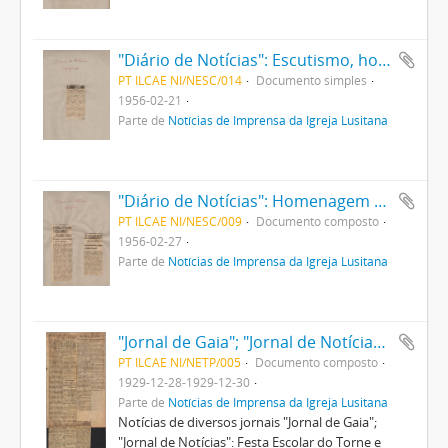
"Diário de Notícias": Escutismo, homenagens a Baden Powell
PT ILCAE NI/NESC/014
Documento simples
1956-02-21
Parte de
Notícias de Imprensa da Igreja Lusitana
"Diário de Notícias": Homenagem póstuma ao escuteiro eborense; Os escuteiros de Portugal prestam homenagem a Baden Powell
PT ILCAE NI/NESC/009
Documento composto
1956-02-27
Parte de
Notícias de Imprensa da Igreja Lusitana
"Jornal de Gaia"; "Jornal de Notícias": Festa Escolar do Torne e Prado; Na Escola do Torne
PT ILCAE NI/NETP/005
Documento composto
1929-12-28-1929-12-30
Parte de
Notícias de Imprensa da Igreja Lusitana
Notícias de diversos jornais "Jornal de Gaia";
"Jornal de Notícias": Festa Escolar do Torne e