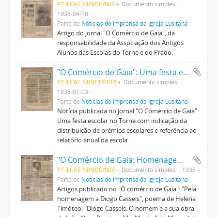
PT ILCAE NI/NDC/002
Documento simples
1938-04-10
Parte de
Notícias de Imprensa da Igreja Lusitana
Artigo do jornal "O Comércio de Gaia", da
responsabilidade da Associação dos Antigos
Alunos das Escolas do Torne e do Prado.
"O Comércio de Gaia": Uma festa escolar no Torne
PT ILCAE NI/NETP/016
Documento simples
1938-01-03
Parte de
Notícias de Imprensa da Igreja Lusitana
Notícia publicada no jornal "O Comércio de Gaia":
Uma festa escolar no Torne com indicação da
distribuição de prémios escolares e referência ao
relatório anual da escola.
"O Comércio de Gaia: Homenagem a Diogo Cassels
PT ILCAE NI/NDC/003
Documento simples
1936
Parte de
Notícias de Imprensa da Igreja Lusitana
Artigos publicado no "O comércio de Gaia": "Pela
homenagem a Diogo Cassels", poema de Helena
Timóteo, "Diogo Cassels. O homem e a sua obra"