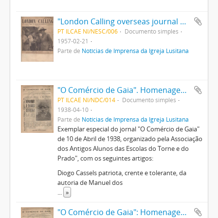
"London Calling overseas journal of BBC": Baden Powell centenary
PT ILCAE NI/NESC/006
Documento simples
1957-02-21
Parte de
Notícias de Imprensa da Igreja Lusitana
"O Comércio de Gaia". Homenagem a Diogo Cassels
PT ILCAE NI/NDC/014
Documento simples
1938-04-10
Parte de
Notícias de Imprensa da Igreja Lusitana
Exemplar especial do jornal "O Comércio de Gaia"
de 10 de Abril de 1938, organizado pela Associação
dos Antigos Alunos das Escolas do Torne e do
Prado", com os seguintes artigos:
Diogo Cassels patriota, crente e tolerante, da
autoria de Manuel dos
...
»
"O Comércio de Gaia": Homenagem a Diogo Cassels