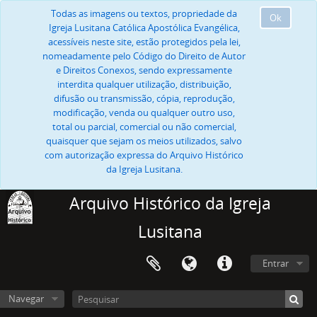
Todas as imagens ou textos, propriedade da
Ok
Igreja Lusitana Católica Apostólica Evangélica,
acessíveis neste site, estão protegidos pela lei,
nomeadamente pelo Código do Direito de Autor
e Direitos Conexos, sendo expressamente
interdita qualquer utilização, distribuição,
difusão ou transmissão, cópia, reprodução,
modificação, venda ou qualquer outro uso,
total ou parcial, comercial ou não comercial,
quaisquer que sejam os meios utilizados, salvo
com autorização expressa do Arquivo Histórico
da Igreja Lusitana.
Arquivo Histórico da Igreja
Lusitana
Entrar
Navegar