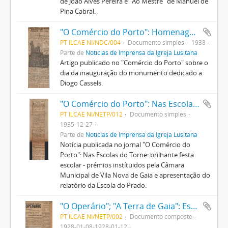
de João Alves Pereira e "Ao Mestre" de Manuel de
Pina Cabral.
"O Comércio do Porto": Homenagem a Diogo Cassels
PT ILCAE NI/NDC/004
Documento simples
1938
Parte de
Notícias de Imprensa da Igreja Lusitana
Artigo publicado no "Comércio do Porto" sobre o
dia da inauguração do monumento dedicado a
Diogo Cassels.
"O Comércio do Porto": Nas Escolas do Torne: brilhante festa escolar - prémios instítuidos pela Câmara Municipal de Vila nova de Gaia
PT ILCAE NI/NETP/012
Documento simples
1935-12-27
Parte de
Notícias de Imprensa da Igreja Lusitana
Notícia publicada no jornal "O Comércio do
Porto": Nas Escolas do Torne: brilhante festa
escolar - prémios instítuidos pela Câmara
Municipal de Vila Nova de Gaia e apresentação do
relatório da Escola do Prado.
"O Operário"; "A Terra de Gaia": Escolas do Torne: brilhantes festas pela distribuição de prémios; Escola do Torne
PT ILCAE NI/NETP/002
Documento composto
1928-01-08-1928-01-12