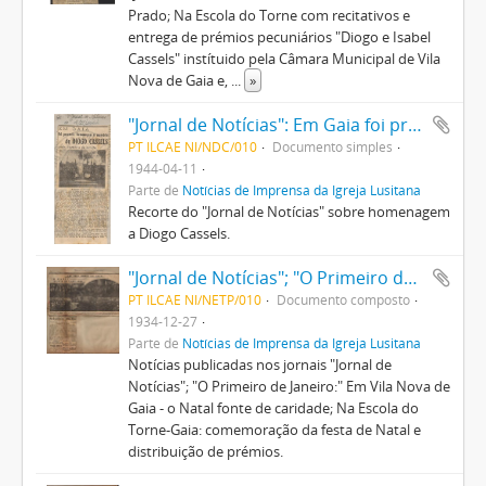
Prado; Na Escola do Torne com recitativos e
entrega de prémios pecuniários "Diogo e Isabel
Cassels" instítuido pela Câmara Municipal de Vila
Nova de Gaia e,
...
»
"Jornal de Notícias": Em Gaia foi prestada homenagem a Diogo Cassels
PT ILCAE NI/NDC/010
Documento simples
1944-04-11
Parte de
Notícias de Imprensa da Igreja Lusitana
Recorte do "Jornal de Notícias" sobre homenagem
a Diogo Cassels.
"Jornal de Notícias"; "O Primeiro de Janeiro:" Em Vila Nova de Gaia - o Natal fonte de caridade; Na Escola do Torne-Gaia: comemoração da festa de Natal
PT ILCAE NI/NETP/010
Documento composto
1934-12-27
Parte de
Notícias de Imprensa da Igreja Lusitana
Notícias publicadas nos jornais "Jornal de
Notícias"; "O Primeiro de Janeiro:" Em Vila Nova de
Gaia - o Natal fonte de caridade; Na Escola do
Torne-Gaia: comemoração da festa de Natal e
distribuição de prémios.