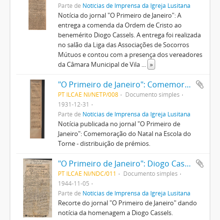
Parte de
Notícias de Imprensa da Igreja Lusitana
Notícia do jornal "O Primeiro de Janeiro": A
entrega a comenda da Ordem de Cristo ao
benemérito Diogo Cassels. A entrega foi realizada
no salão da Liga das Associações de Socorros
Mútuos e contou com a presença dos vereadores
da Câmara Municipal de Vila
...
»
"O Primeiro de Janeiro": Comemoração do Natal na Escola do Torne - distribuição de prémios
PT ILCAE NI/NETP/008
Documento simples
1931-12-31
Parte de
Notícias de Imprensa da Igreja Lusitana
Notícia publicada no jornal "O Primeiro de
Janeiro": Comemoração do Natal na Escola do
Torne - distribuição de prémios.
"O Primeiro de Janeiro": Diogo Cassels, insigne filantropo e benemérito da instrução popular
PT ILCAE NI/NDC/011
Documento simples
1944-11-05
Parte de
Notícias de Imprensa da Igreja Lusitana
Recorte do jornal "O Primeiro de Janeiro" dando
notícia da homenagem a Diogo Cassels.