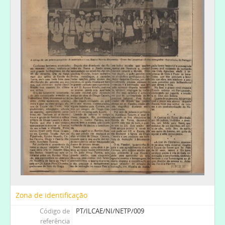
[Documento composto] 011 - "Jornal de Notícias"; "O Século": Nas Escolas do Torne: uma festa brilhantíssima; Em Gaia: distribuição de prémios pecuniários e honoríficos, 1935-12-27
[Documento simples] 012 - "O Comércio do Porto": Nas Escolas do Torne: brilhante festa escolar - prémios instítuidos pela Câmara Municipal de Vila nova de Gaia, 1935-12-27
[Documento composto] 013 - "O Primeiro de Janeiro": "O Comércio do Porto": Nas Escolas do Torne, Gaia; Nas Escolas do Torne - brilhante festa escolar, 1935-12-27
[Documento simples] 014 - "O Primeiro de Janeiro": Distribuição de prémios aos alunos das Escolas do Torne e do Prado, 1936-12-27
[Documento simples] 015 - "A Luz do Operário": Comentando: Escola do Torne, 1936-12
[Documento simples] 016 - "O Comércio de Gaia": Uma festa escolar no Torne, 1938-01-03
[Documento simples] 017 - "O Primeiro de Janeiro": Ensino - Escola do Torne - Gaia, 1938-08-16
[Série] NCG - Notícias do Comércio de Gaia sobre Diogo Cassels, 1937-1938
Zona de identificação
Código de
PT/ILCAE/NI/NETP/009
referência