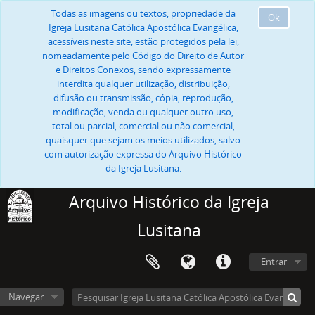
Todas as imagens ou textos, propriedade da
Ok
Igreja Lusitana Católica Apostólica Evangélica,
acessíveis neste site, estão protegidos pela lei,
nomeadamente pelo Código do Direito de Autor
e Direitos Conexos, sendo expressamente
interdita qualquer utilização, distribuição,
difusão ou transmissão, cópia, reprodução,
modificação, venda ou qualquer outro uso,
total ou parcial, comercial ou não comercial,
quaisquer que sejam os meios utilizados, salvo
com autorização expressa do Arquivo Histórico
da Igreja Lusitana.
Arquivo Histórico da Igreja
Lusitana
Entrar
Navegar