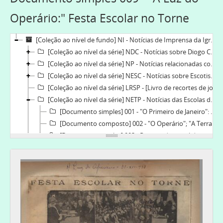
Operário:" Festa Escolar no Torne
[Coleção ao nível de fundo] NI - Notícias de Imprensa da Igreja Lusitana, 1912-1993-10-31
[Coleção ao nível da série] NDC - Notícias sobre Diogo Cassels, 1922-12-26-1944-11-02
[Coleção ao nível da série] NP - Notícias relacionadas com a Igreja Lusitana, [19--]
[Coleção ao nível da série] NESC - Notícias sobre Escotismo e Escuteiros, [1930]-1957-02-21
[Coleção ao nível da série] LRSP - [Livro de recortes de jornais da Igreja de S. Paulo], 1935-08-24-1993-10-31
[Coleção ao nível da série] NETP - Notícias das Escolas do Torne e do Prado, 1927-1961
[Documento simples] 001 - "O Primeiro de Janeiro": Escola do Torne, 1927-09-02
[Documento composto] 002 - "O Operário"; "A Terra de Gaia": Escolas do Torne: brilhantes festas pela distribuição de prémios; Escola do Torne, 1928-01-08-1928-01-12
[Documento simples] 003 - Recorte de jornal desconhecido: Escola do Torne (Gaia), 1928-01-12
[Documento simples] 004 - "A Luz do Operário": Ecos de Gaia pelas escolas do Torne. Festa anual de distribuição de prémios, 1929-01-06
[Documento composto] 005 - "Jornal de Gaia"; "Jornal de Notícias": Festa Escolar do Torne e Prado; Na Escola do Torne, 1929-12-28-1929-12-30
[Documento simples] 006 - "O jornal de Gaia": Escolas do Torne, 1930-08-04
[Documento simples] 007 - "O jornal de Gaia": Conversando, 1930-08-04
[Documento simples] 008 - "O Primeiro de Janeiro": Comemoração do Natal na Escola do Torne - distribuição de prémios, 1931-12-31
[Documento simples] 009 - "A Luz do Operário:" Festa Escolar no Torne, 1933-12-31
[Documento composto] 010 - "Jornal de Notícias"; "O Primeiro de Janeiro:" Em Vila Nova de Gaia - o Natal fonte de caridade; Na Escola do Torne-Gaia: comemoração da festa de Natal, 1934-12-27