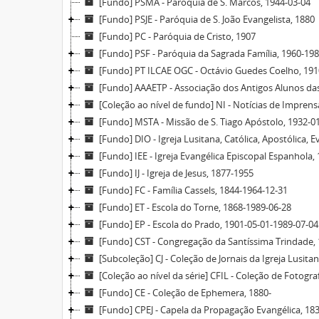
[Fundo] PSMA - Paróquia de S. Marcos, 1944-03-04
[Fundo] PSJE - Paróquia de S. João Evangelista, 1880
[Fundo] PC - Paróquia de Cristo, 1907
[Fundo] PSF - Paróquia da Sagrada Família, 1960-19
[Fundo] PT ILCAE OGC - Octávio Guedes Coelho, 191
[Fundo] AAAETP - Associação dos Antigos Alunos das
[Coleção ao nível de fundo] NI - Notícias de Imprens
[Fundo] MSTA - Missão de S. Tiago Apóstolo, 1932-0
[Fundo] DIO - Igreja Lusitana, Católica, Apostólica, E
[Fundo] IEE - Igreja Evangélica Episcopal Espanhola,
[Fundo] IJ - Igreja de Jesus, 1877-1955
[Fundo] FC - Família Cassels, 1844-1964-12-31
[Fundo] ET - Escola do Torne, 1868-1989-06-28
[Fundo] EP - Escola do Prado, 1901-05-01-1989-07-04
[Fundo] CST - Congregação da Santíssima Trindade,
[Subcoleção] CJ - Coleção de Jornais da Igreja Lusita
[Coleção ao nível da série] CFIL - Coleção de Fotogra
[Fundo] CE - Coleção de Ephemera, 1880-
[Fundo] CPEJ - Capela da Propagação Evangélica, 18