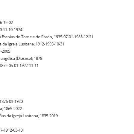
86-12-02
0-11-10-1974
 Escolas do Torne e do Prado, 1935-07-01-1983-12-21
a da Igreja Lusitana, 1912-1993-10-31
1-2005
vangélica (Diocese), 1878
 1872-05-01-1927-11-11
 1876-01-1920
na, 1865-2022
fias da Igreja Lusitana, 1835-2019
37-1912-03-13