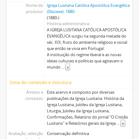
Nome do
Igreja Lusitana Católica Apostólica Evangélica
produtor
(Diocese). 1880-
(1880-)
História administrativa
A IGREJA LUSITANA CATÓLICA APOSTÓLICA
EVANGÉLICA surgiu na segunda metade do
séc. XIX, fruto do ambiente religioso e social
que então se vivia em Portugal.
A instituição do regime liberal e as novas
ideias culturais e políticas que agitavam o
mundo
...
»
Zona do conteúdo e estrutura
Âmbito e
Este acervo é composto por diversas
conteúdo
publicações da Igreja Lusitana: História da
Igreja Lusitana, Jubileu da Igreja Lusitana,
Liturgia, Jubileu da Igreja Lusitana,
Confirmações, Relatório do jornal "O Cristão
Lusitano" e Relatórios gerais da Igreja
...
»
Avaliação, selecção
Conservação definitiva