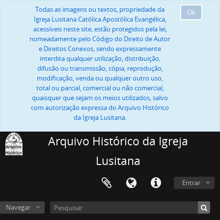
Todas as imagens ou textos, propriedade da
Ok
Igreja Lusitana Católica Apostólica Evangélica,
acessíveis neste site, estão protegidos pela lei,
nomeadamente pelo Código do Direito de Autor
e Direitos Conexos, sendo expressamente
interdita qualquer utilização, distribuição,
difusão ou transmissão, cópia, reprodução,
modificação, venda ou qualquer outro uso,
total ou parcial, comercial ou não comercial,
quaisquer que sejam os meios utilizados, salvo
com autorização expressa do Arquivo Histórico
da Igreja Lusitana.
Arquivo Histórico da Igreja
Lusitana
Entrar
Navegar