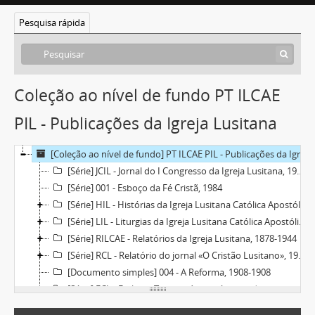
Pesquisa rápida
Coleção ao nível de fundo PT ILCAE
PIL - Publicações da Igreja Lusitana
[Coleção ao nível de fundo] PT ILCAE PIL - Publicações da Igreja Lusitana, 1878-1993
[Série] JCIL - Jornal do I Congresso da Igreja Lusitana, 1939-05
[Série] 001 - Esboço da Fé Cristã, 1984
[Série] HIL - Histórias da Igreja Lusitana Católica Apostólica Evangélica, 1908-1993
[Série] LIL - Liturgias da Igreja Lusitana Católica Apostólica Evangélica, 1991
[Série] RILCAE - Relatórios da Igreja Lusitana, 1878-1944
[Série] RCL - Relatório do jornal «O Cristão Lusitano», 1925-11-20
[Documento simples] 004 - A Reforma, 1908-1908
[Série] ECL - Ecclesia. Trimestrário intérprete do pensamento cristão orgânico, 1949-1955
[Documento simples] 001 - "A Igreja Lusitana": número único, 1930-03