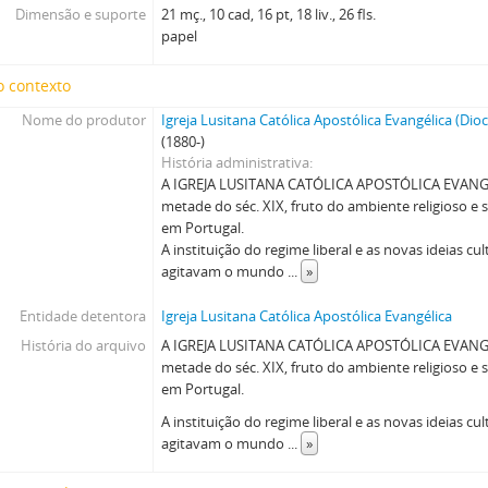
Dimensão e suporte
21 mç., 10 cad, 16 pt, 18 liv., 26 fls.
papel
o contexto
Nome do produtor
Igreja Lusitana Católica Apostólica Evangélica (Dioc
(1880-)
História administrativa
A IGREJA LUSITANA CATÓLICA APOSTÓLICA EVANGÉ
metade do séc. XIX, fruto do ambiente religioso e s
em Portugal.
A instituição do regime liberal e as novas ideias cul
agitavam o mundo
...
»
Entidade detentora
Igreja Lusitana Católica Apostólica Evangélica
História do arquivo
A IGREJA LUSITANA CATÓLICA APOSTÓLICA EVANGÉ
metade do séc. XIX, fruto do ambiente religioso e s
em Portugal.
A instituição do regime liberal e as novas ideias cul
agitavam o mundo
...
»