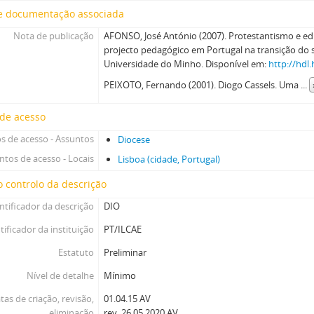
e documentação associada
Nota de publicação
AFONSO, José António (2007). Protestantismo e ed
projecto pedagógico em Portugal na transição do s
Universidade do Minho. Disponível em:
http://hdl
PEIXOTO, Fernando (2001). Diogo Cassels. Uma
...
 de acesso
s de acesso - Assuntos
Diocese
ntos de acesso - Locais
Lisboa (cidade, Portugal)
 controlo da descrição
ntificador da descrição
DIO
tificador da instituição
PT/ILCAE
Estatuto
Preliminar
Nível de detalhe
Mínimo
tas de criação, revisão,
01.04.15 AV
eliminação
rev. 26.05.2020 AV