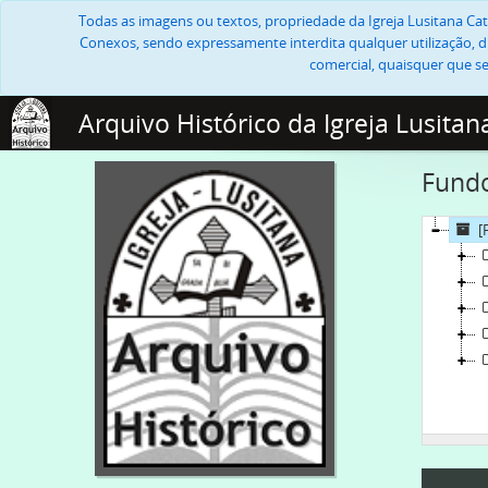
Todas as imagens ou textos, propriedade da Igreja Lusitana Cató
Conexos, sendo expressamente interdita qualquer utilização, di
comercial, quaisquer que se
Arquivo Histórico da Igreja Lusitan
Fundo
[