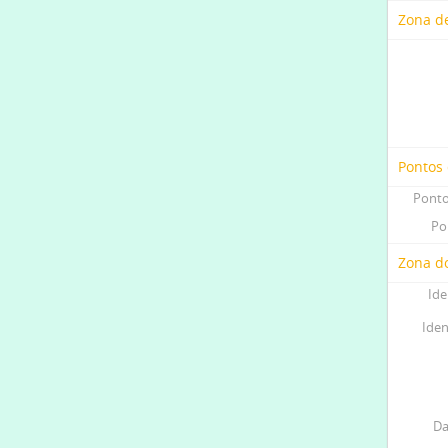
Zona d
Pontos
Ponto
Po
Zona do
Ide
Iden
Da