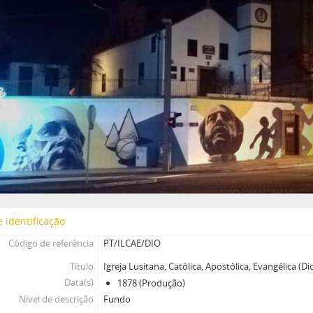
 identificação
Código de referência
PT/ILCAE/DIO
Título
Igreja Lusitana, Católica, Apostólica, Evangélica (Di
Data(s)
1878 (Produção)
Nível de descrição
Fundo