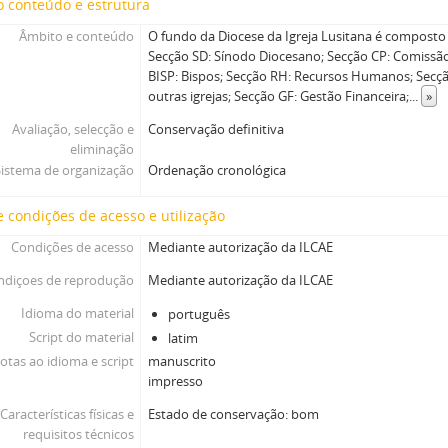
 conteúdo e estrutura
Âmbito e conteúdo
O fundo da Diocese da Igreja Lusitana é composto 
Secção SD: Sínodo Diocesano; Secção CP: Comissã
BISP: Bispos; Secção RH: Recursos Humanos; Secç
outras igrejas; Secção GF: Gestão Financeira;
...
»
Avaliação, selecção e
Conservação definitiva
eliminação
Sistema de organização
Ordenação cronológica
 condições de acesso e utilização
Condições de acesso
Mediante autorização da ILCAE
ndiçoes de reprodução
Mediante autorização da ILCAE
Idioma do material
português
Script do material
latim
otas ao idioma e script
manuscrito
impresso
Características físicas e
Estado de conservação: bom
requisitos técnicos