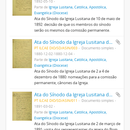
1892-05-10
Parte de
Igreja Lusitana, Católica, Apostólica,
Evangélica (Diocese)
Ata do Sínodo da Igreja Lusitana de 10 de maio de
1892: decisão de que os membros do sínodo
serão os mesmos da comissão permanente.
Ata do Sínodo da Igreja Lusitana de 2 a 4 de dezembro de 1880
PT ILCAE DIO/SD/ASIN/003
Documento simples
1880-12-02-1880-12-04
Parte de
Igreja Lusitana, Católica, Apostólica,
Evangélica (Diocese)
Ata do Sínodo da Igreja Lusitana de 2 a 4 de
dezembro de 1880: nomeações para a comissão
permanente, cânones da Igreja.
Ata do Sínodo da Igreja Lusitana de 2 de março de 1891
PT ILCAE DIO/SD/ASIN/011
Documento simples
1891-03-02
Parte de
Igreja Lusitana, Católica, Apostólica,
Evangélica (Diocese)
Ata do Sínodo da Igreja Lusitana de 2 de março de
1891: visita dos representantes da igreja do Bom