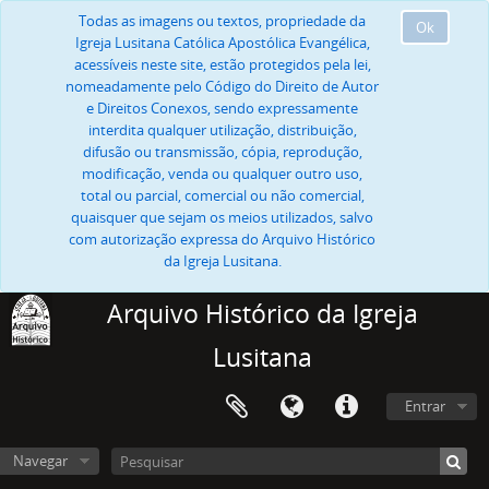
Todas as imagens ou textos, propriedade da
Ok
Igreja Lusitana Católica Apostólica Evangélica,
acessíveis neste site, estão protegidos pela lei,
nomeadamente pelo Código do Direito de Autor
e Direitos Conexos, sendo expressamente
interdita qualquer utilização, distribuição,
difusão ou transmissão, cópia, reprodução,
modificação, venda ou qualquer outro uso,
total ou parcial, comercial ou não comercial,
quaisquer que sejam os meios utilizados, salvo
com autorização expressa do Arquivo Histórico
da Igreja Lusitana.
Arquivo Histórico da Igreja
Lusitana
Entrar
Navegar