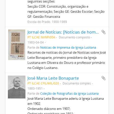
seguintes secções:
Secção COR: Constituição, organização e
regulamentação; Secção GE: Gestão Escolar; Secção
GF: Gestão Financeira
Escola do Prado. 1900-1989
Jornal de Notícias: [Notícias de homenagem a José Leite Bonaparte]
PT ILCAE NI/NP/004
Documento composto
1983-04-04
Parte de
Notícias de Imprensa da Igreja Lusitana
Recortes de notícias do Jornal de Notícias sobre José
Leite Bonaparte, primeiro presbítero da Igreja
Lusitana em Oliveira do Douro e professor primário
no Colégio Lusitano.
José Maria Leite Bonaparte
PT ILCAE CFIL/MIL/020
Documento simples
1883-1951
Parte de
Coleção de Fotografias da Igreja Lusitana
José Maria Leite Bonaparte aderiu à Igreja Lusitana
em 1902.
Ordenado diácono em 1907;
Ordenado presbítero em 1911;