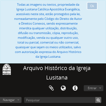
Todas as imagens ou textos, propriedade da
Ok
Igreja Lusitana Católica Apostólica Evangélica,
acessíveis neste site, estão protegidos pela lei,
nomeadamente pelo Código do Direito de Autor
e Direitos Conexos, sendo expressamente
interdita qualquer utilização, distribuição,
difusão ou transmissão, cópia, reprodução,
modificação, venda ou qualquer outro uso,
total ou parcial, comercial ou não comercial,
quaisquer que sejam os meios utilizados, salvo
com autorização expressa do Arquivo Histórico
da Igreja Lusitana.
Arquivo Histórico da Igreja
Lusitana
Entrar
Navegar