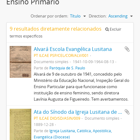
Ensino Primário
Ordenar por ordem:
Título
Direction:
Ascending
9 resultados diretamente relacionados
Excluir
termos específicos
Alvará Escola Evangélica Lusitana
PT ILCAE PSP/CEL/COR/ALV/001
Documento simples
1941-10-09-1964-08-13
Parte de
Paróquia de S. Paulo
Alvará de 9 de outubro de 1941, concedido pelo
Ministério da Educação Nacional, Inspeção Geral do
Ensino Particular para que funcionasse como
instituição de ensino feminino, sendo diretora
Lavínia Augusta de Figueiredo. Tem averbamentos.
Ata do Sínodo da Igreja Lusitana de 28 de dezembro de 1889
PT ILCAE DIO/SD/ASIN/009
Documento simples
1889-12-28
Parte de
Igreja Lusitana, Católica, Apostólica,
Evangélica (Diocese)