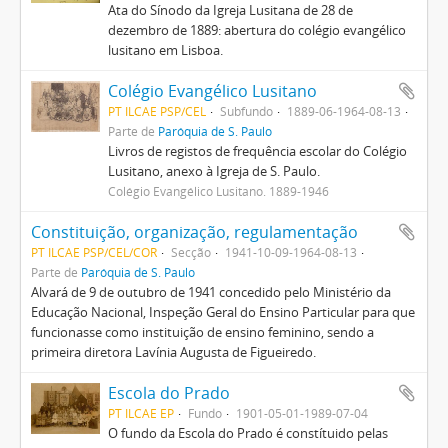
Ata do Sínodo da Igreja Lusitana de 28 de
dezembro de 1889: abertura do colégio evangélico
lusitano em Lisboa.
Colégio Evangélico Lusitano
PT ILCAE PSP/CEL
Subfundo
1889-06-1964-08-13
Parte de
Paróquia de S. Paulo
Livros de registos de frequência escolar do Colégio
Lusitano, anexo à Igreja de S. Paulo.
Colégio Evangélico Lusitano. 1889-1946
Constituição, organização, regulamentação
PT ILCAE PSP/CEL/COR
Secção
1941-10-09-1964-08-13
Parte de
Paróquia de S. Paulo
Alvará de 9 de outubro de 1941 concedido pelo Ministério da
Educação Nacional, Inspeção Geral do Ensino Particular para que
funcionasse como instituição de ensino feminino, sendo a
primeira diretora Lavínia Augusta de Figueiredo.
Escola do Prado
PT ILCAE EP
Fundo
1901-05-01-1989-07-04
O fundo da Escola do Prado é constítuido pelas