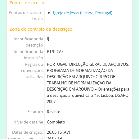
Pontos de acesso
Pontos de acesso -
Igreja de Jesus (Lisboa, Portugal)
Locais
Zona do controlo da descrição
Identificador da
IJ
descrição
Identificador da
PT/ILCAE
instituição
Regras ou
PORTUGAL. DIRECÇÃO GERAL DE ARQUIVOS.
convenções
PROGRAMA DE NORMALIZAÇÃO DA
utilizadas
DESCRIÇÃO EM ARQUIVO: GRUPO DE
TRABALHO DE NORMALIZAÇÃO DA
DESCRIÇÃO EM ARQUIVO – Orientações para
a descrição arquivística. 2.ª v. Lisboa: DGARQ,
2007.
Estatuto
Revisto
Nível de detalhe
Completo
Datas de criação,
26.05.15 (AV)
revisão, eliminação
24.07.19