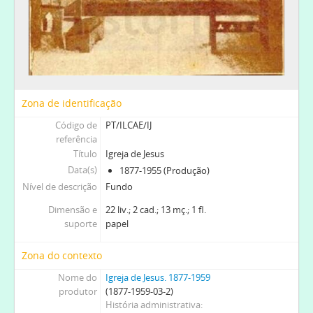
Zona de identificação
Código de
PT/ILCAE/IJ
referência
Título
Igreja de Jesus
Data(s)
1877-1955 (Produção)
Nível de descrição
Fundo
Dimensão e
22 liv.; 2 cad.; 13 mç.; 1 fl.
suporte
papel
Zona do contexto
Nome do
Igreja de Jesus. 1877-1959
produtor
(1877-1959-03-2)
História administrativa