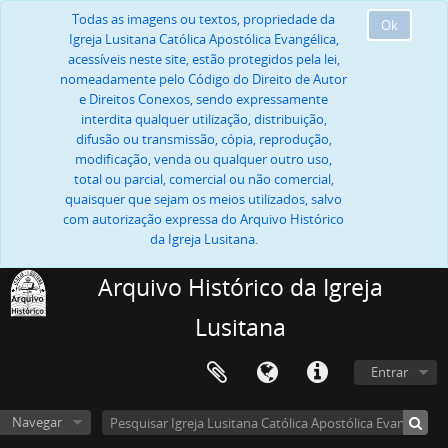
Todas as imagens ou textos, propriedade da
Ok
Igreja Lusitana Católica Apostólica Evangélica,
acessíveis neste site, estão protegidos pela lei,
nomeadamente pelo Código do Direito de Autor
e Direitos Conexos, sendo expressamente
interdita qualquer utilização, distribuição,
difusão ou transmissão, cópia, reprodução,
modificação, venda ou qualquer outro uso,
total ou parcial, comercial ou não comercial,
quaisquer que sejam os meios utilizados, salvo
com autorização expressa do Arquivo Histórico
da Igreja Lusitana.
Arquivo Histórico da Igreja
Lusitana
Entrar
Navegar