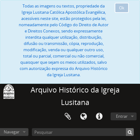
Todas as imagens ou textos, propriedade da
Ok
Igreja Lusitana Católica Apostólica Evangélica,
acessíveis neste site, estão protegidos pela lei,
nomeadamente pelo Código do Direito de Autor
e Direitos Conexos, sendo expressamente
interdita qualquer utilização, distribuição,
difusão ou transmissão, cópia, reprodução,
modificação, venda ou qualquer outro uso,
total ou parcial, comercial ou não comercial,
quaisquer que sejam os meios utilizados, salvo
com autorização expressa do Arquivo Histórico
da Igreja Lusitana.
Arquivo Histórico da Igreja
Lusitana
Entrar
Navegar