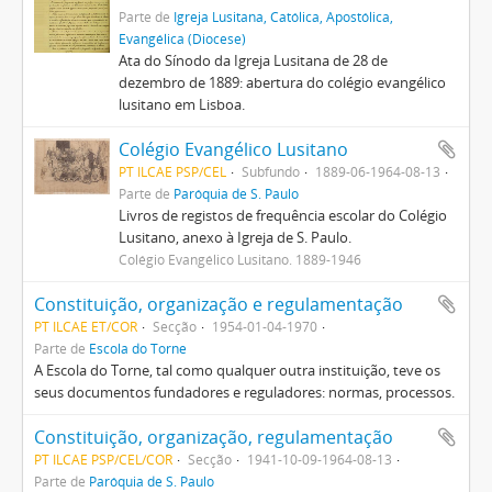
Parte de
Igreja Lusitana, Católica, Apostólica,
Evangélica (Diocese)
Ata do Sínodo da Igreja Lusitana de 28 de
dezembro de 1889: abertura do colégio evangélico
lusitano em Lisboa.
Colégio Evangélico Lusitano
PT ILCAE PSP/CEL
Subfundo
1889-06-1964-08-13
Parte de
Paróquia de S. Paulo
Livros de registos de frequência escolar do Colégio
Lusitano, anexo à Igreja de S. Paulo.
Colégio Evangélico Lusitano. 1889-1946
Constituição, organização e regulamentação
PT ILCAE ET/COR
Secção
1954-01-04-1970
Parte de
Escola do Torne
A Escola do Torne, tal como qualquer outra instituição, teve os
seus documentos fundadores e reguladores: normas, processos.
Constituição, organização, regulamentação
PT ILCAE PSP/CEL/COR
Secção
1941-10-09-1964-08-13
Parte de
Paróquia de S. Paulo