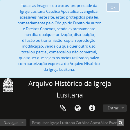
Todas as imagens ou textos, propriedade da
Ok
Igreja Lusitana Católica Apostólica Evangélica,
acessíveis neste site, estão protegidos pela lei,
nomeadamente pelo Código do Direito de Autor
e Direitos Conexos, sendo expressamente
interdita qualquer utilização, distribuição,
difusão ou transmissão, cópia, reprodução,
modificação, venda ou qualquer outro uso,
total ou parcial, comercial ou não comercial,
quaisquer que sejam os meios utilizados, salvo
com autorização expressa do Arquivo Histórico
da Igreja Lusitana.
Arquivo Histórico da Igreja
Lusitana
Entrar
Navegar