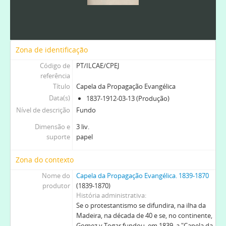
Zona de identificação
Código de
PT/ILCAE/CPEJ
referência
Título
Capela da Propagação Evangélica
Data(s)
1837-1912-03-13 (Produção)
Nível de descrição
Fundo
Dimensão e
3 liv.
suporte
papel
Zona do contexto
Nome do
Capela da Propagação Evangélica. 1839-1870
produtor
(1839-1870)
História administrativa
Se o protestantismo se difundira, na ilha da
Madeira, na década de 40 e se, no continente,
Gomez y Togar fundou, em 1839, a "Capela da