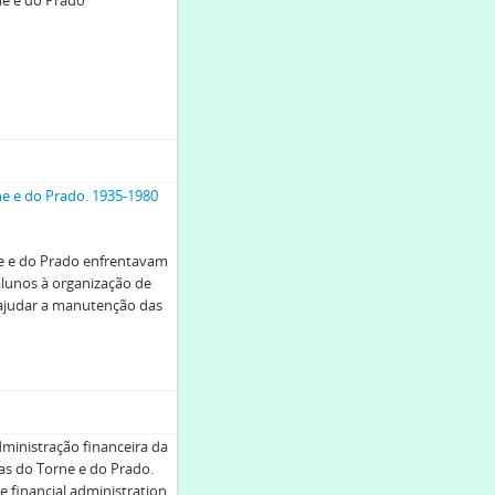
ne e do Prado
ne e do Prado. 1935-1980
ne e do Prado enfrentavam
alunos à organização de
 ajudar a manutenção das
ministração financeira da
las do Torne e do Prado.
 financial administration