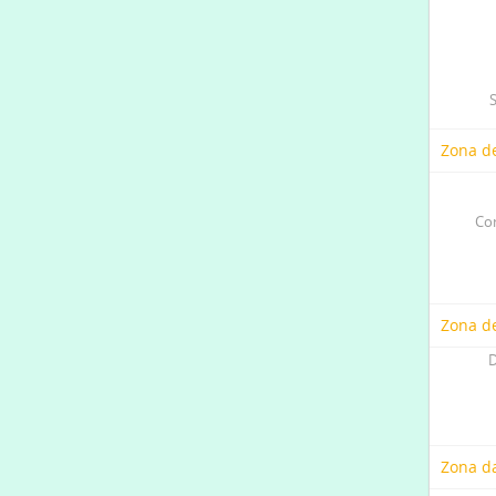
Zona de
Co
Zona d
D
Zona d