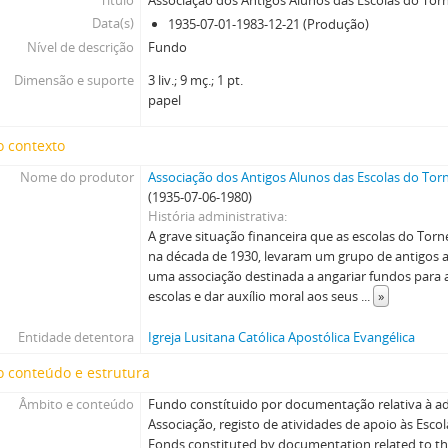
Título
Associação dos Antigos Alunos das Escolas do Tor
Data(s)
1935-07-01-1983-12-21 (Produção)
Nível de descrição
Fundo
Dimensão e suporte
3 liv.; 9 mç.; 1 pt.
papel
o contexto
Nome do produtor
Associação dos Antigos Alunos das Escolas do Tor
(1935-07-06-1980)
História administrativa
A grave situação financeira que as escolas do Tor
na década de 1930, levaram um grupo de antigos 
uma associação destinada a angariar fundos para
escolas e dar auxílio moral aos seus
...
»
Entidade detentora
Igreja Lusitana Católica Apostólica Evangélica
 conteúdo e estrutura
Âmbito e conteúdo
Fundo constítuido por documentação relativa à ad
Associação, registo de atividades de apoio às Esco
Fonds constituted by documentation related to the