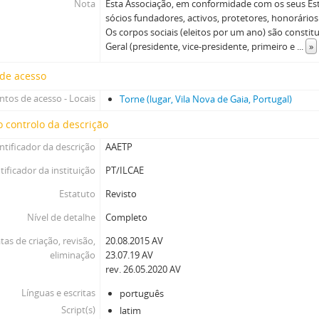
Nota
Esta Associação, em conformidade com os seus E
sócios fundadores, activos, protetores, honorário
Os corpos sociais (eleitos por um ano) são constit
Geral (presidente, vice-presidente, primeiro e
...
»
 de acesso
ntos de acesso - Locais
Torne (lugar, Vila Nova de Gaia, Portugal)
 controlo da descrição
ntificador da descrição
AAETP
tificador da instituição
PT/ILCAE
Estatuto
Revisto
Nível de detalhe
Completo
tas de criação, revisão,
20.08.2015 AV
eliminação
23.07.19 AV
rev. 26.05.2020 AV
Línguas e escritas
português
Script(s)
latim