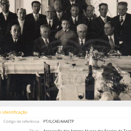
 identificação
Código de referência
PT/ILCAE/AAAETP