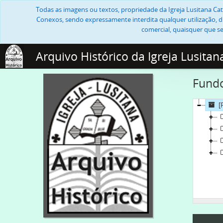
Todas as imagens ou textos, propriedade da Igreja Lusitana Cató
Conexos, sendo expressamente interdita qualquer utilização, di
comercial, quaisquer que se
Arquivo Histórico da Igreja Lusitan
Fundo
[