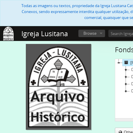
Todas as imagens ou textos, propriedade da Igreja Lusitana Cató
Conexos, sendo expressamente interdita qualquer utilização, di
comercial, quaisquer que se
Igreja Lusitana
Browse
Fonds
[
Othe