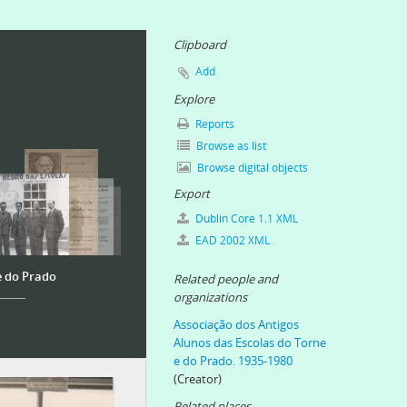
Clipboard
Add
Explore
Reports
Browse as list
Browse digital objects
Export
Dublin Core 1.1 XML
EAD 2002 XML
e do Prado
Related people and
organizations
Associação dos Antigos
Alunos das Escolas do Torne
e do Prado. 1935-1980
(Creator)
Related places