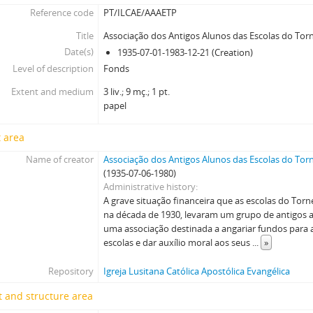
Reference code
PT/ILCAE/AAAETP
Title
Associação dos Antigos Alunos das Escolas do Tor
Date(s)
1935-07-01-1983-12-21 (Creation)
Level of description
Fonds
Extent and medium
3 liv.; 9 mç.; 1 pt.
papel
 area
Name of creator
Associação dos Antigos Alunos das Escolas do Tor
(1935-07-06-1980)
Administrative history
A grave situação financeira que as escolas do Tor
na década de 1930, levaram um grupo de antigos 
uma associação destinada a angariar fundos para
escolas e dar auxílio moral aos seus
...
»
Repository
Igreja Lusitana Católica Apostólica Evangélica
 and structure area