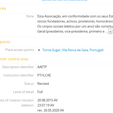
area
Note
Esta Associação, em conformidade com os seus E
sócios fundadores, activos, protetores, honorário
Os corpos sociais (eleitos por um ano) são constit
Geral (presidente, vice-presidente, primeiro e
...
»
points
Place access points
Torne (lugar, Vila Nova de Gaia, Portugal)
tion control area
Description identifier
AAETP
Institution identifier
PT/ILCAE
Status
Revised
Level of detail
Full
tes of creation revision
20.08.2015 AV
deletion
23.07.19 AV
rev. 26.05.2020 AV