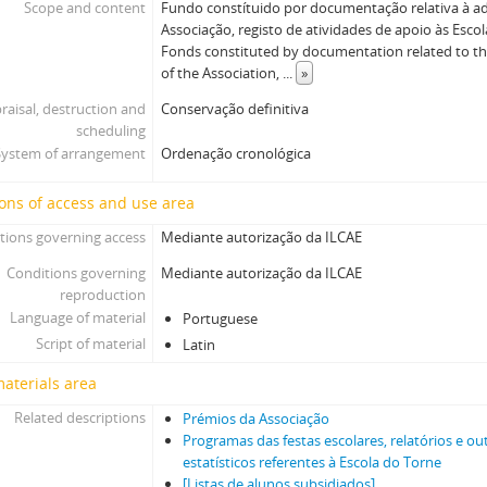
Scope and content
Fundo constítuido por documentação relativa à ad
Associação, registo de atividades de apoio às Esco
Fonds constituted by documentation related to the
of the Association,
...
»
raisal, destruction and
Conservação definitiva
scheduling
System of arrangement
Ordenação cronológica
ons of access and use area
tions governing access
Mediante autorização da ILCAE
Conditions governing
Mediante autorização da ILCAE
reproduction
Language of material
Portuguese
Script of material
Latin
materials area
Related descriptions
Prémios da Associação
Programas das festas escolares, relatórios e o
estatísticos referentes à Escola do Torne
[Listas de alunos subsidiados]