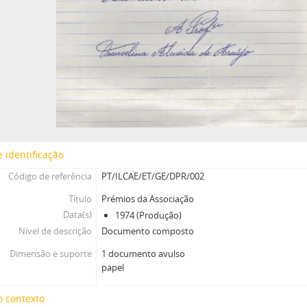
 identificação
Código de referência
PT/ILCAE/ET/GE/DPR/002
Título
Prémios da Associação
Data(s)
1974 (Produção)
Nível de descrição
Documento composto
Dimensão e suporte
1 documento avulso
papel
o contexto