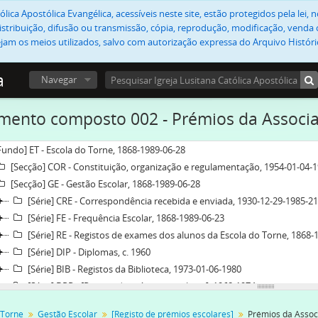
lica Apostólica Evangélica, acessíveis neste site, estão protegidos pela lei
stribuição, difusão ou transmissão, cópia, reprodução, modificação, venda o
jam os meios utilizados, salvo com autorização expressa do Arquivo Históric
a
Navegar
ento composto 002 - Prémios da Associ
Fundo] ET - Escola do Torne, 1868-1989-06-28
[Secção] COR - Constituição, organização e regulamentação, 1954-01-04-
[Secção] GE - Gestão Escolar, 1868-1989-06-28
[Série] CRE - Correspondência recebida e enviada, 1930-12-29-1985-21
[Série] FE - Frequência Escolar, 1868-1989-06-23
[Série] RE - Registos de exames dos alunos da Escola do Torne, 1868-
[Série] DIP - Diplomas, c. 1960
[Série] BIB - Registos da Biblioteca, 1973-01-06-1980
[Série] DPR - [Registo de prémios escolares], 1968-1974
[Documento composto] 001 - [Relação de alunos aprovados, prém
 Torne
Gestão Escolar
[Registo de prémios escolares]
Prémios da Assoc