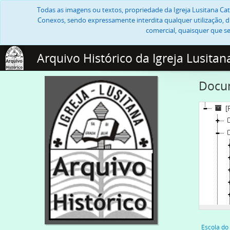
Todas as imagens ou textos, propriedade da Igreja Lusitana Cató
Conexos, sendo expressamente interdita qualquer utilização, di
comercial, quaisquer que se
Arquivo Histórico da Igreja Lusitan
Docum
[
Escola do