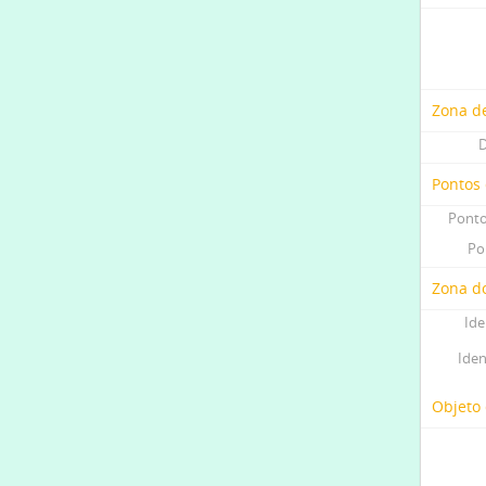
Zona d
D
Pontos
Ponto
Po
Zona do
Ide
Iden
Objeto 