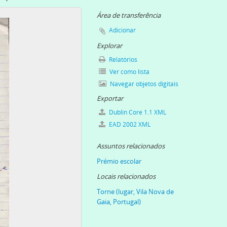
Área de transferência
Adicionar
0-1961-10-21
Explorar
Relatórios
Ver como lista
Navegar objetos digitais
s do Torne e do Prado], 1927-01-09-1967-08-07
Exportar
Dublin Core 1.1 XML
EAD 2002 XML
Assuntos relacionados
Prémio escolar
Locais relacionados
Torne (lugar, Vila Nova de
Gaia, Portugal)