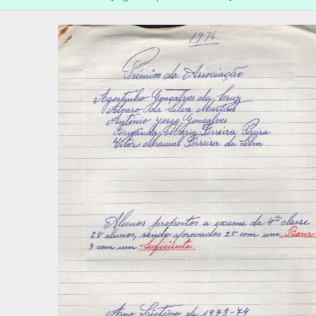
[Documento composto] 002 - Prémios da Associação, 1974
[Documento composto] 003 - Prémios da Fundação, 1974
[Série] PCT - [Programas e cartazes da Escola do Torne], 1924-1975
[Série] RQM - [Registo de quermesses da Escola do Torne], 1951-07-1
[Série] AP - [Autorizações para passeios da Escola do Torne], [1980]
[Série] DE - Discursos escolares, 1947-1953-12-31
[Série] RE - Relatórios de estágios, 1972-01-10-1973-03-01
[Série] PUB - [Publicações em jornais das festas escolares das Escola
[Subsecção] CE - Conselho Escolar, 1978-11-03-1989-06-28
[Secção] GF - Gestão Financeira, 1868-1989
[Secção] GP - Gestão do Património, 1957-07-15-1981-02-13
[Secção] RI - Relações Institucionais, 1940-1989
[Secção] RH - Recursos Humanos, 1953-01-02-1988-11-09