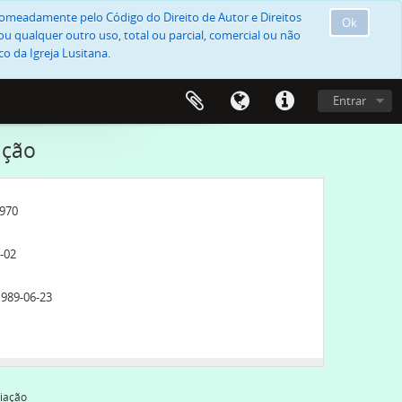
, nomeadamente pelo Código do Direito de Autor e Direitos
Ok
u qualquer outro uso, total ou parcial, comercial ou não
o da Igreja Lusitana.
Entrar
ação
1970
-02
1989-06-23
ios concedidos e subsídios], 1968-1969
iação