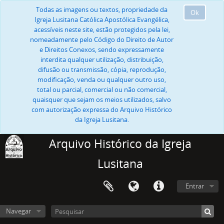
Todas as imagens ou textos, propriedade da
Ok
Igreja Lusitana Católica Apostólica Evangélica,
acessíveis neste site, estão protegidos pela lei,
nomeadamente pelo Código do Direito de Autor
e Direitos Conexos, sendo expressamente
interdita qualquer utilização, distribuição,
difusão ou transmissão, cópia, reprodução,
modificação, venda ou qualquer outro uso,
total ou parcial, comercial ou não comercial,
quaisquer que sejam os meios utilizados, salvo
com autorização expressa do Arquivo Histórico
da Igreja Lusitana.
Arquivo Histórico da Igreja
Lusitana
Entrar
Navegar