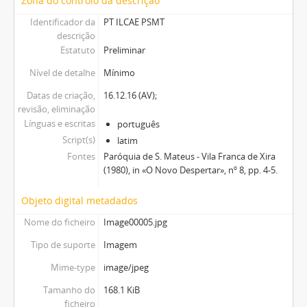
Zona do controlo da descrição
Identificador da
PT ILCAE PSMT
descrição
Estatuto
Preliminar
Nível de detalhe
Mínimo
Datas de criação,
16.12.16 (AV);
revisão, eliminação
Línguas e escritas
português
Script(s)
latim
Fontes
Paróquia de S. Mateus - Vila Franca de Xira
(1980), in «O Novo Despertar», nº 8, pp. 4-5.
Objeto digital metadados
Nome do ficheiro
Image00005.jpg
Tipo de suporte
Imagem
Mime-type
image/jpeg
Tamanho do
168.1 KiB
ficheiro