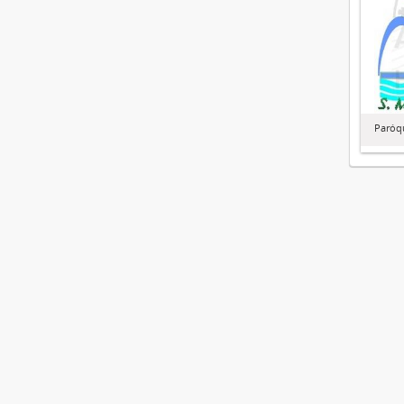
Paróq