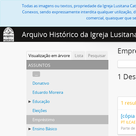
Todas as imagens ou textos, propriedade da Igreja Lusitana Cató
Conexos, sendo expressamente interdita qualquer utilização, di
comercial, quaisquer que se
Arquivo Histórico da Igreja Lusitan
Empr
Visualização em árvore
Lista
Pesquisar
assuntos
...
1 Des
Donativo
Eduardo Moreira
Educação
1 resu
Eleições
Empréstimo
PT ILCAE
Parte de
Ensino Básico