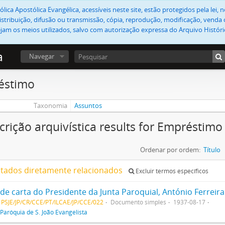
lica Apostólica Evangélica, acessíveis neste site, estão protegidos pela lei
stribuição, difusão ou transmissão, cópia, reprodução, modificação, venda o
jam os meios utilizados, salvo com autorização expressa do Arquivo Históric
a
Navegar
éstimo
Taxonomia
Assuntos
crição arquivística results for Empréstimo
Ordenar por ordem:
Título
ltados diretamente relacionados
Excluir termos específicos
 PSJE/JP/CR/CCE/PT/ILCAE/JP/CCE/022
Documento simples
1937-08-17
Paróquia de S. João Evangelista