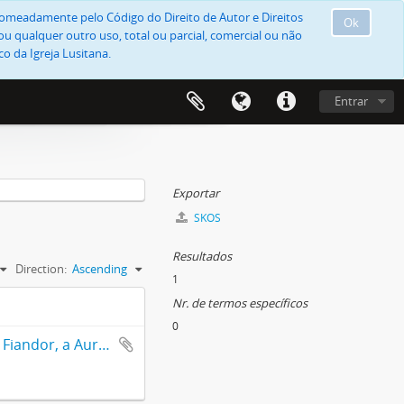
, nomeadamente pelo Código do Direito de Autor e Direitos
Ok
u qualquer outro uso, total ou parcial, comercial ou não
o da Igreja Lusitana.
Entrar
Exportar
SKOS
Resultados
Direction:
Ascending
1
Nr. de termos específicos
0
[cópia de carta do Presidente da Junta Paroquial, António Ferreira Fiandor, a Aurélio Domingos de Araújo com o pagamento dos juros do empréstimo que concedeu à Igreja]