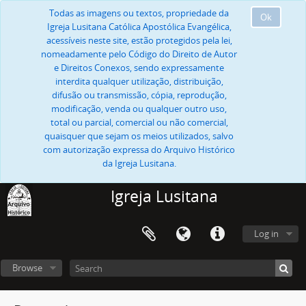
Todas as imagens ou textos, propriedade da
Ok
Igreja Lusitana Católica Apostólica Evangélica,
acessíveis neste site, estão protegidos pela lei,
nomeadamente pelo Código do Direito de Autor
e Direitos Conexos, sendo expressamente
interdita qualquer utilização, distribuição,
difusão ou transmissão, cópia, reprodução,
modificação, venda ou qualquer outro uso,
total ou parcial, comercial ou não comercial,
quaisquer que sejam os meios utilizados, salvo
com autorização expressa do Arquivo Histórico
da Igreja Lusitana.
Igreja Lusitana
Log in
Browse