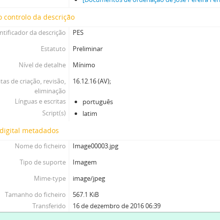
 controlo da descrição
ntificador da descrição
PES
Estatuto
Preliminar
Nível de detalhe
Mínimo
tas de criação, revisão,
16.12.16 (AV);
eliminação
Línguas e escritas
português
Script(s)
latim
digital metadados
Nome do ficheiro
Image00003.jpg
Tipo de suporte
Imagem
Mime-type
image/jpeg
Tamanho do ficheiro
567.1 KiB
Transferido
16 de dezembro de 2016 06:39