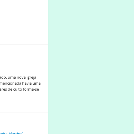
gado, uma nova igreja
a mencionada havia uma
gares de culto forma-se
eira Martins]