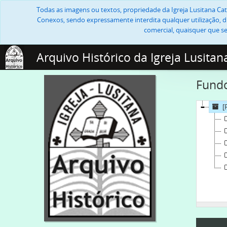
Todas as imagens ou textos, propriedade da Igreja Lusitana Cató
Conexos, sendo expressamente interdita qualquer utilização, di
comercial, quaisquer que se
Arquivo Histórico da Igreja Lusitan
Fundo
[