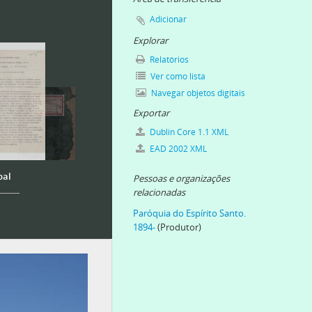
Adicionar
Explorar
Relatórios
Ver como lista
Navegar objetos digitais
Exportar
Dublin Core 1.1 XML
EAD 2002 XML
bal
Pessoas e organizações
relacionadas
Paróquia do Espírito Santo.
1894-
(Produtor)