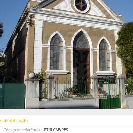
 identificação
Código de referência
PT/ILCAE/PES