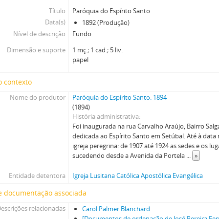
Título
Paróquia do Espírito Santo
Data(s)
1892 (Produção)
Nível de descrição
Fundo
Dimensão e suporte
1 mç.; 1 cad.; 5 liv.
papel
o contexto
Nome do produtor
Paróquia do Espírito Santo. 1894-
(1894)
História administrativa
Foi inaugurada na rua Carvalho Araújo, Bairro Sal
dedicada ao Espírito Santo em Setúbal. Até à dat
igreja peregrina: de 1907 até 1924 as sedes e os lu
sucedendo desde a Avenida da Portela
...
»
Entidade detentora
Igreja Lusitana Católica Apostólica Evangélica
e documentação associada
escrições relacionadas
Carol Palmer Blanchard
[Documentos de ordenação de José Pereira Ferr