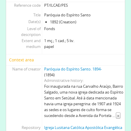
Reference code
PT/ILCAE/PES
Title
Paróquia do Espírito Santo
Date(s)
1892 (Creation)
Level of
Fonds
description
Extent and
1 mç.; 1 cad.; 5 liv.
medium
papel
Context area
Name of creator
Paróquia do Espírito Santo. 1894-
(1894)
Administrative history
Foi inaugurada na rua Carvalho Araújo, Bairro
Salgado, uma nova igreja dedicada ao Espírito
Santo em Setúbal. Até à data mencionada
havia uma igreja peregrina: de 1907 até 1924
as sedes e os lugares de culto forma-se
sucedendo desde a Avenida da Portela
...
»
Repository
Igreja Lusitana Católica Apostólica Evangélica