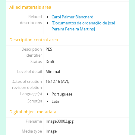
Allied materials area
Related
Carol Palmer Blanchard
descriptions
[Documentos de ordenação de José
Pereira Ferreira Martins]
Description control area
Description
PES
identifier
Status
Draft
Level of detail
Minimal
Dates of creation
16.12.16 (AV);
revision deletion
Language(s)
Portuguese
Script(s)
Latin
Digital object metadata
Filename
Image00003.jpg
Media type
Image