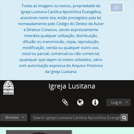
Todas as imagens ou textos, propriedade da
Ok
Igreja Lusitana Católica Apostólica Evangélica,
acessíveis neste site, estão protegidos pela lei,
nomeadamente pelo Código do Direito de Autor
e Direitos Conexos, sendo expressamente
interdita qualquer utilização, distribuição,
difusão ou transmissão, cópia, reprodução,
modificação, venda ou qualquer outro uso,
total ou parcial, comercial ou não comercial,
quaisquer que sejam os meios utilizados, salvo
com autorização expressa do Arquivo Histórico
da Igreja Lusitana.
Igreja Lusitana
Log in
Browse