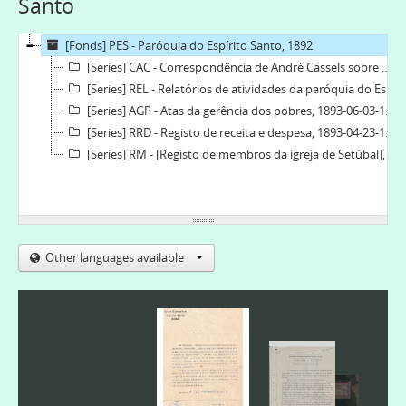
Santo
[Fonds] PES - Paróquia do Espírito Santo, 1892
[Series] CAC - Correspondência de André Cassels sobre o Templo de Setúbal, 1923-1928-03-21
[Series] REL - Relatórios de atividades da paróquia do Espírito Santo, 1969
[Series] AGP - Atas da gerência dos pobres, 1893-06-03-1894-03-10
[Series] RRD - Registo de receita e despesa, 1893-04-23-1915-05-24
[Series] RM - [Registo de membros da igreja de Setúbal], 1892-01-03-1915-09-19
Other languages available