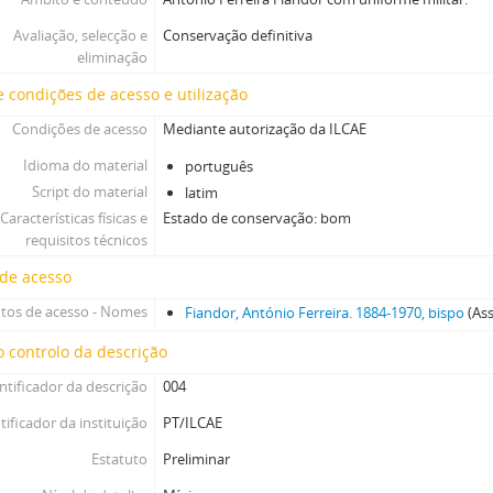
[Coleção ao nível da série] OEL - [Fotografias do Órfeão Evangélico de Lis
Avaliação, selecção e
Conservação definitiva
[Coleção ao nível da série] FED - Fotografias da Escola Dominical de Lisbo
eliminação
 condições de acesso e utilização
Condições de acesso
Mediante autorização da ILCAE
Idioma do material
português
Script do material
latim
Características físicas e
Estado de conservação: bom
requisitos técnicos
 de acesso
tos de acesso - Nomes
Fiandor, António Ferreira. 1884-1970, bispo
(As
 controlo da descrição
ntificador da descrição
004
tificador da instituição
PT/ILCAE
Estatuto
Preliminar