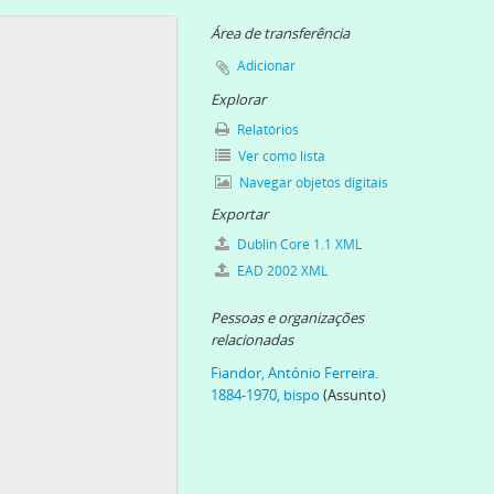
, 1930
920
Área de transferência
rne, 1940
Adicionar
12
Explorar
igreja de S. João Evangelista, 1924
Relatórios
 1920]
Ver como lista
isboa, 1932-12-15
Navegar objetos digitais
oa, 1932-12-16
Exportar
a do Bom Pastor, 1953-06-14
o, [c.1950]
Dublin Core 1.1 XML
0]
EAD 2002 XML
a, [c. 1950]
Pessoas e organizações
0]
relacionadas
a Boavista, [c. 1960]
Fiandor, António Ferreira.
stinho Arbiol, [c. 1960]
1884-1970, bispo
(Assunto)
59-10-11