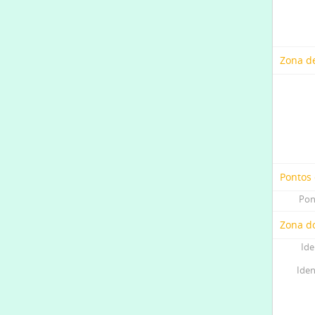
Zona de
Pontos
Pon
Zona do
Ide
Iden