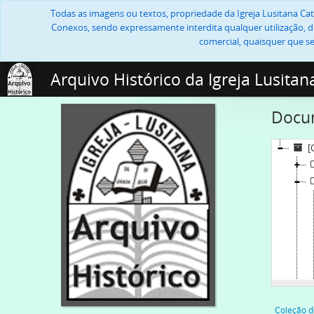
Todas as imagens ou textos, propriedade da Igreja Lusitana Cató
Conexos, sendo expressamente interdita qualquer utilização, di
comercial, quaisquer que se
Arquivo Histórico da Igreja Lusitan
Docum
[
Coleção d