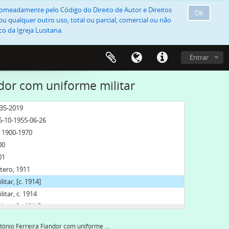
, nomeadamente pelo Código do Direito de Autor e Direitos
Ok
u qualquer outro uso, total ou parcial, comercial ou não
o da Igreja Lusitana.
Entrar
dor com uniforme militar
835-2019
06-10-1955-06-26
, 1900-1970
00
01
tero, 1911
tar, [c. 1914]
tar, c. 1914
tar, [c. 1914]
 1920]
António Ferreira Fiandor com uniforme militar