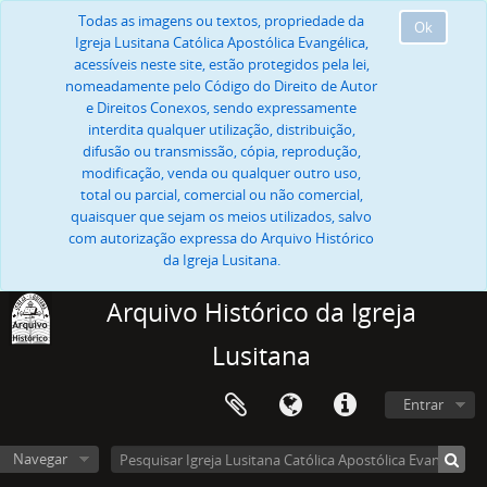
Todas as imagens ou textos, propriedade da
Ok
Igreja Lusitana Católica Apostólica Evangélica,
acessíveis neste site, estão protegidos pela lei,
nomeadamente pelo Código do Direito de Autor
e Direitos Conexos, sendo expressamente
interdita qualquer utilização, distribuição,
difusão ou transmissão, cópia, reprodução,
modificação, venda ou qualquer outro uso,
total ou parcial, comercial ou não comercial,
quaisquer que sejam os meios utilizados, salvo
com autorização expressa do Arquivo Histórico
da Igreja Lusitana.
Arquivo Histórico da Igreja
Lusitana
Entrar
Navegar