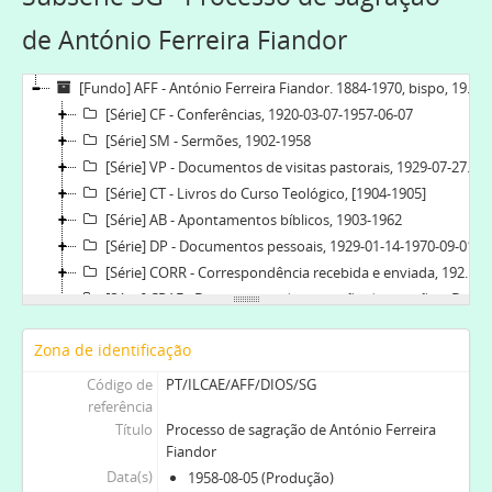
de António Ferreira Fiandor
[Fundo] AFF - António Ferreira Fiandor. 1884-1970, bispo, 1902-1970-10-28
[Série] CF - Conferências, 1920-03-07-1957-06-07
[Série] SM - Sermões, 1902-1958
[Série] VP - Documentos de visitas pastorais, 1929-07-27-1949-04-15
[Série] CT - Livros do Curso Teológico, [1904-1905]
[Série] AB - Apontamentos bíblicos, 1903-1962
[Série] DP - Documentos pessoais, 1929-01-14-1970-09-01
[Série] CORR - Correspondência recebida e enviada, 1924-05-31-1954-11-23
[Série] CRAF - Documentos da comissão de receção a D. António Ferreira Fiandor, 1958-02-24-1958-06-29
[Série] DIOS - [Documentos de instituição, ordenação e sagração de António Ferreira Fiandor], 1907-03-23-1958-08-05
Zona de identificação
[Subsérie] DIDP - Documentos para a instituição de diácono e ordenação de presbítero, 1907-03-23-1911-04-02
[Subsérie] SG - Processo de sagração de António Ferreira Fiandor, 1958-08-05
Código de
PT/ILCAE/AFF/DIOS/SG
[Documento composto] 001 - Sagração do Reverendíssimo Bispo Dom António Ferreira Fiandor, 1958-05-08
referência
Título
Processo de sagração de António Ferreira
Fiandor
Data(s)
1958-08-05 (Produção)