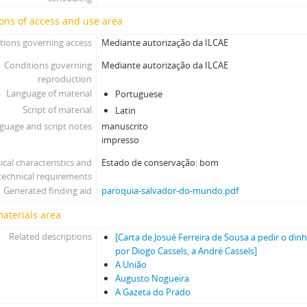
ons of access and use area
tions governing access
Mediante autorização da ILCAE
Conditions governing
Mediante autorização da ILCAE
reproduction
Language of material
Portuguese
Script of material
Latin
guage and script notes
manuscrito
impresso
ical characteristics and
Estado de conservação: bom
technical requirements
Generated finding aid
paroquia-salvador-do-mundo.pdf
materials area
Related descriptions
[Carta de Josué Ferreira de Sousa a pedir o din
por Diogo Cassels, a André Cassels]
A União
Augusto Nogueira
A Gazeta do Prado