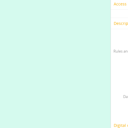
Access 
Descrip
Rules an
Da
Digital