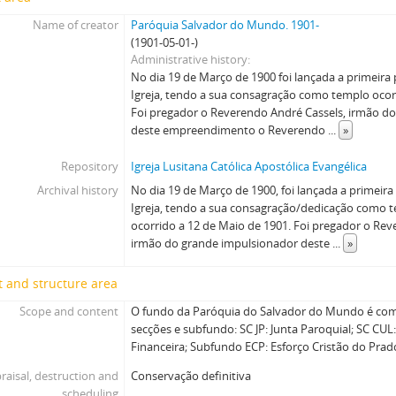
Name of creator
Paróquia Salvador do Mundo. 1901-
(1901-05-01-)
Administrative history
No dia 19 de Março de 1900 foi lançada a primeira
Igreja, tendo a sua consagração como templo ocor
Foi pregador o Reverendo André Cassels, irmão d
deste empreendimento o Reverendo
...
»
Repository
Igreja Lusitana Católica Apostólica Evangélica
Archival history
No dia 19 de Março de 1900, foi lançada a primeir
Igreja, tendo a sua consagração/dedicação como 
ocorrido a 12 de Maio de 1901. Foi pregador o Rev
irmão do grande impulsionador deste
...
»
 and structure area
Scope and content
O fundo da Paróquia do Salvador do Mundo é com
secções e subfundo: SC JP: Junta Paroquial; SC CUL
Financeira; Subfundo ECP: Esforço Cristão do Prad
raisal, destruction and
Conservação definitiva
scheduling