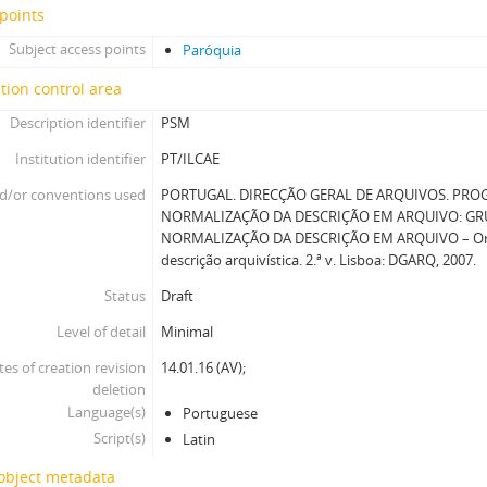
points
Subject access points
Paróquia
tion control area
Description identifier
PSM
Institution identifier
PT/ILCAE
d/or conventions used
PORTUGAL. DIRECÇÃO GERAL DE ARQUIVOS. PRO
NORMALIZAÇÃO DA DESCRIÇÃO EM ARQUIVO: GR
NORMALIZAÇÃO DA DESCRIÇÃO EM ARQUIVO – Ori
descrição arquivística. 2.ª v. Lisboa: DGARQ, 2007.
Status
Draft
Level of detail
Minimal
tes of creation revision
14.01.16 (AV);
deletion
Language(s)
Portuguese
Script(s)
Latin
 object metadata