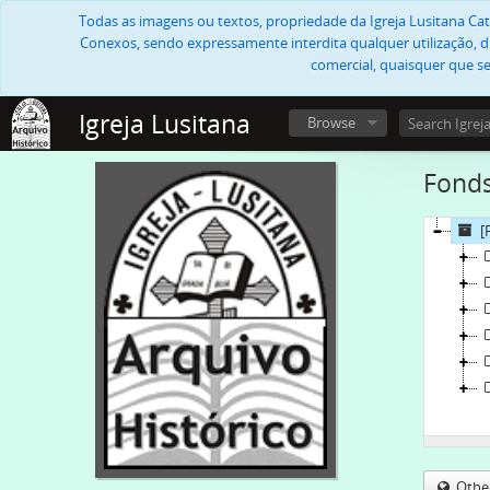
Todas as imagens ou textos, propriedade da Igreja Lusitana Cató
Conexos, sendo expressamente interdita qualquer utilização, di
comercial, quaisquer que se
Igreja Lusitana
Browse
Fonds
[
Othe