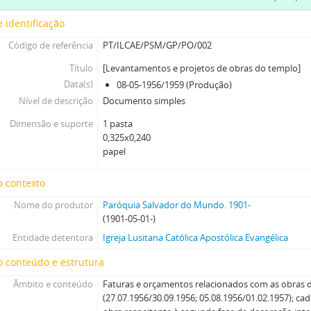
 identificação
Código de referência
PT/ILCAE/PSM/GP/PO/002
Título
[Levantamentos e projetos de obras do templo]
Data(s)
08-05-1956/1959 (Produção)
Nível de descrição
Documento simples
Dimensão e suporte
1 pasta
0,325x0,240
papel
o contexto
Nome do produtor
Paróquia Salvador do Mundo. 1901-
(1901-05-01-)
Entidade detentora
Igreja Lusitana Católica Apostólica Evangélica
 conteúdo e estrutura
Âmbito e conteúdo
Faturas e orçamentos relacionados com as obras 
(27.07.1956/30.09.1956; 05.08.1956/01.02.1957); ca