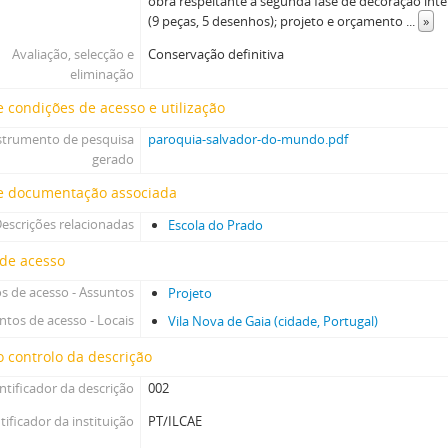
obra respeitante à segunda fase de decoração inter
(9 peças, 5 desenhos); projeto e orçamento
...
»
Avaliação, selecção e
Conservação definitiva
eliminação
 condições de acesso e utilização
strumento de pesquisa
paroquia-salvador-do-mundo.pdf
gerado
e documentação associada
escrições relacionadas
Escola do Prado
 de acesso
s de acesso - Assuntos
Projeto
ntos de acesso - Locais
Vila Nova de Gaia (cidade, Portugal)
 controlo da descrição
ntificador da descrição
002
tificador da instituição
PT/ILCAE