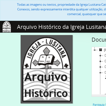
Todas as imagens ou textos, propriedade da Igreja Lusitana Cató
Conexos, sendo expressamente interdita qualquer utilização, di
comercial, quaisquer que se
Arquivo Histórico da Igreja Lusitan
Docum
[
Paróquia 