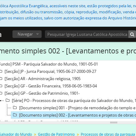
lica Apostólica Evangélica, acessíveis neste site, estão protegidos pela lei
stribuição, difusão ou transmissão, cópia, reprodução, modificação, venda o
jam os meios utilizados, salvo com autorização expressa do Arquivo Históric
a
Navegar
ento simples 002 - [Levantamentos e pro
Fundo] PSM - Paróquia Salvador do Mundo, 1901-05-01
[Secção] JP - Junta Paroquial, 1905-06-27-2000-09-27
[Secção] AR - Administração religiosa, 1905
[Secção] GF - Gestão Financeira, 1958-06-05-1983-04
[Secção] GP - Gestão de Património, 1901-
[Série] PO - Processos de obras da paróquia do Salvador do Mundo, 
[Documento simples] 001 - [Projeto de remodelação do templo e 
[Documento simples] 002 - [Levantamentos e projetos de obras 
[Secção] ED - Escola Dominical, 1963-1982
[Subfundo] ECP - Esforço Cristão do Prado, 1927
Salvador do Mundo
Gestão de Património