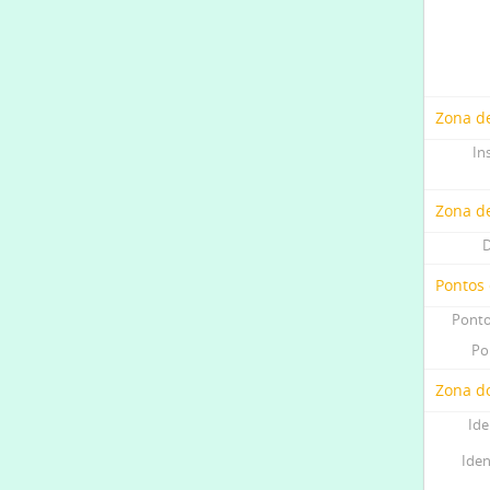
Zona de
In
Zona d
D
Pontos
Ponto
Po
Zona do
Ide
Iden