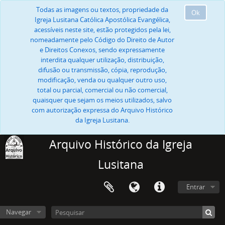
Todas as imagens ou textos, propriedade da
Ok
Igreja Lusitana Católica Apostólica Evangélica,
acessíveis neste site, estão protegidos pela lei,
nomeadamente pelo Código do Direito de Autor
e Direitos Conexos, sendo expressamente
interdita qualquer utilização, distribuição,
difusão ou transmissão, cópia, reprodução,
modificação, venda ou qualquer outro uso,
total ou parcial, comercial ou não comercial,
quaisquer que sejam os meios utilizados, salvo
com autorização expressa do Arquivo Histórico
da Igreja Lusitana.
Arquivo Histórico da Igreja
Lusitana
Entrar
Navegar