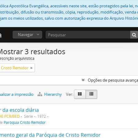
lica Apostólica Evangélica, acessíveis neste site, estão protegidos pela lei
stribuição, difusão ou transmissão, cópia, reprodução, modificação, venda o
jam os meios utilizados, salvo com autorização expressa do Arquivo Históric
a
Navegar
Mostrar 3 resultados
escrição arquivística
 Cristo Remidor
Opções de pesquisa avanç
alizar a impressão
Hierarchy
Ver:
 da escola diária
CAE PCR/BED
Série
1972
de
Paróquia Cristo Remidor
mento geral da Paróquia de Cristo Remidor