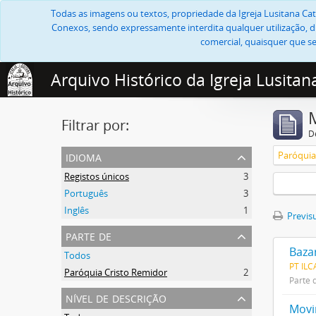
Todas as imagens ou textos, propriedade da Igreja Lusitana Cató
Conexos, sendo expressamente interdita qualquer utilização, di
comercial, quaisquer que se
Arquivo Histórico da Igreja Lusitan
Filtrar por:
D
idioma
Paróquia
Registos únicos
3
Português
3
Inglês
1
Previsu
parte de
Bazar
Todos
PT IL
Paróquia Cristo Remidor
2
Parte 
nível de descrição
Movi