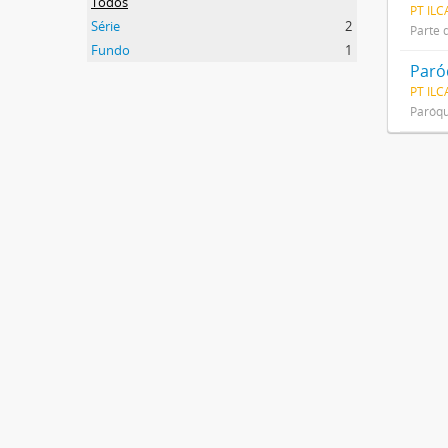
Todos
PT IL
Série
2
Parte 
Fundo
1
Paró
PT ILC
Paróqu