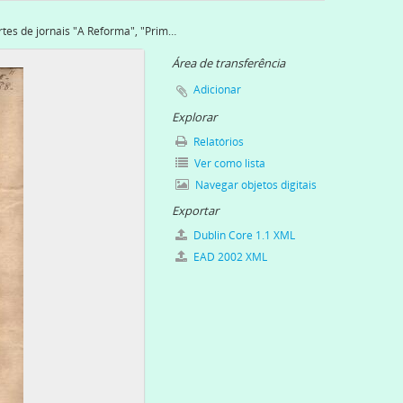
Recortes de jornais "A Reforma", "Primeiro de Janeiro" "O comércio do Porto"
Área de transferência
dios, 1872
Adicionar
assels, [18--]-1898
Explorar
Relatórios
Ver como lista
-08-10
Navegar objetos digitais
11
Exportar
 "Diário de Notícias", 1869-04-24
rtuguese Roman Catholic Church hierarquy, [18--]
Dublin Core 1.1 XML
. Statement of Mr. James Cassels, [18--]
EAD 2002 XML
ismo, estupidez ou perversidade?, 1870-1879
 Diogo Cassels, 1869
nação de Diogo Cassels, 18969-04-1869-06
nação de Diogo Cassels, 1869
nação de Diogo Cassels, 1869