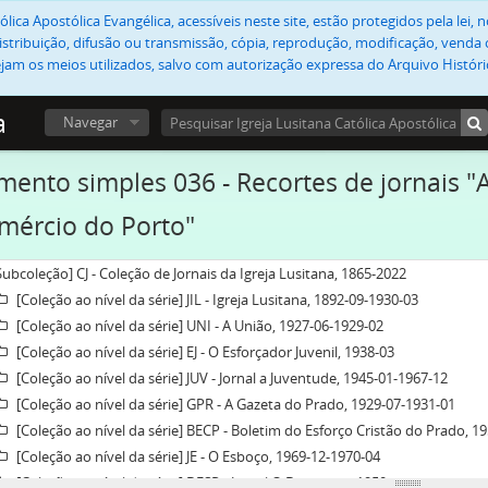
lica Apostólica Evangélica, acessíveis neste site, estão protegidos pela lei
stribuição, difusão ou transmissão, cópia, reprodução, modificação, venda o
jam os meios utilizados, salvo com autorização expressa do Arquivo Históric
a
Navegar
ento simples 036 - Recortes de jornais "A
mércio do Porto"
Subcoleção] CJ - Coleção de Jornais da Igreja Lusitana, 1865-2022
[Coleção ao nível da série] JIL - Igreja Lusitana, 1892-09-1930-03
[Coleção ao nível da série] UNI - A União, 1927-06-1929-02
[Coleção ao nível da série] EJ - O Esforçador Juvenil, 1938-03
[Coleção ao nível da série] JUV - Jornal a Juventude, 1945-01-1967-12
[Coleção ao nível da série] GPR - A Gazeta do Prado, 1929-07-1931-01
[Coleção ao nível da série] BECP - Boletim do Esforço Cristão do Prado, 19
[Coleção ao nível da série] JE - O Esboço, 1969-12-1970-04
[Coleção ao nível da série] DESP - Jornal O Despertar, 1950-