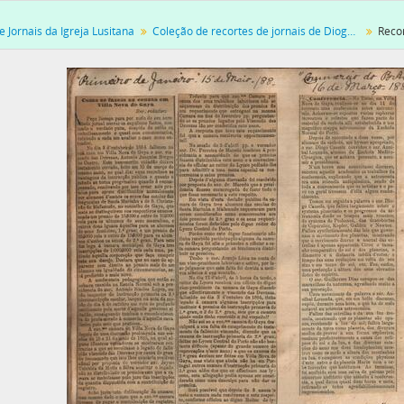
[Série] FLS - D. Fernando da Luz Soares, 1972
 Jornais da Igreja Lusitana
Coleção de recortes de jornais de Diogo Cassels
[Série] ILCAE - Igreja Lusitana - apresentação, 2005
[Coleção ao nível da série] ND - Novo Despertar, 2000-
[Coleção ao nível da série] CNSR - Convento de Nossa Senhora dos Remé
[Coleção ao nível da série] RDC - Coleção de recortes de jornais de Diogo C
[Documento simples] 001 - Recorte de jornal desconhecido, [1865]
[Documento simples] 002 - Recortes de jornais desconhecidos, [18--]
[Documento simples] 003 - Recorte do jornal "Diário de Lisboa", 1868
[Documento simples] 004 - Recorte de jornal desconhecido, 1868-12-
[Documento simples] 005 - Recorte de jornal desconhecido e do jornal
[Documento simples] 006 - Persecution of a british subject by the po
[Documento simples] 007 - Persecution of a british subject in Portugal
[Documento simples] 008 - Recortes de jornais desconhecidos: fanat
[Documento simples] 009 - Recortes de jornais sobre o julgamento de
[Documento simples] 010 - Recorte do jornal "O Leirense", 1866-09-01
[Documento simples] 011 - Recortes de jornais desconhecidos: conde
[Documento simples] 012 - Recortes de jornais desconhecidos: conde
[Documento simples] 013 - Recortes de jornais desconhecidos: conde