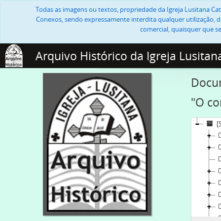
Todas as imagens ou textos, propriedade da Igreja Lusitana Cató
Conexos, sendo expressamente interdita qualquer utilização, di
comercial, quaisquer que se
Arquivo Histórico da Igreja Lusitan
Docum
"O co
[