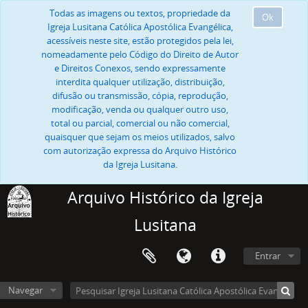
Todas as imagens ou textos, propriedade da
Ok
Igreja Lusitana Católica Apostólica Evangélica,
acessíveis neste site, estão protegidos pela lei,
nomeadamente pelo Código do Direito de Autor
e Direitos Conexos, sendo expressamente
interdita qualquer utilização, distribuição,
difusão ou transmissão, cópia, reprodução,
modificação, venda ou qualquer outro uso,
total ou parcial, comercial ou não comercial,
quaisquer que sejam os meios utilizados, salvo
com autorização expressa do Arquivo Histórico
da Igreja Lusitana.
Arquivo Histórico da Igreja
Lusitana
Entrar
Navegar