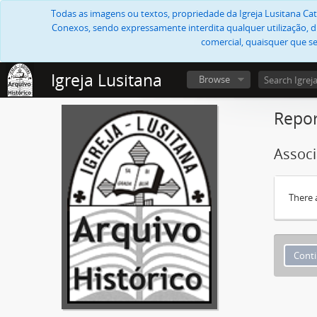
Todas as imagens ou textos, propriedade da Igreja Lusitana Cató
Conexos, sendo expressamente interdita qualquer utilização, di
comercial, quaisquer que se
Igreja Lusitana
Browse
Repor
Associ
There 