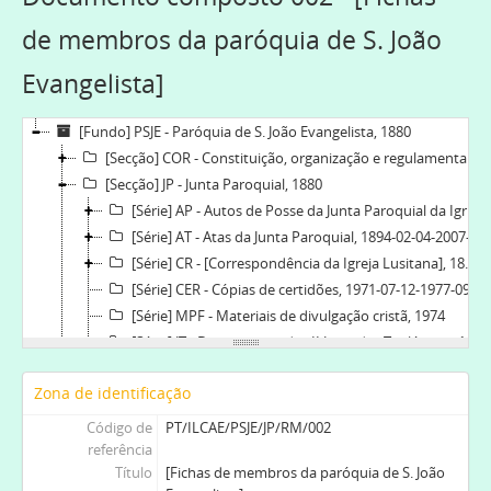
de membros da paróquia de S. João
Evangelista]
[Fundo] PSJE - Paróquia de S. João Evangelista, 1880
[Secção] COR - Constituição, organização e regulamentação, 1880-03-08
[Secção] JP - Junta Paroquial, 1880
[Série] AP - Autos de Posse da Junta Paroquial da Igreja de João Evangelista, 1942-03-19-1973-03-04
[Série] AT - Atas da Junta Paroquial, 1894-02-04-2007-02-02
[Série] CR - [Correspondência da Igreja Lusitana], 1894-2000
[Série] CER - Cópias de certidões, 1971-07-12-1977-09-10
[Série] MPF - Materiais de divulgação cristã, 1974
[Série] JT - Documentos das II Jornadas Teológicas, 1980-01
[Série] BCET - Bases Regulamentares do Corpo de Evangelização do Torne, 1938-01-16
Zona de identificação
[Série] RM - Registo de membros, [1960]-1968
[Documento composto] 001 - [Listas de membros da paróquia de S. João Evangelista e da paróquia do Bom Pastor], 1968
Código de
PT/ILCAE/PSJE/JP/RM/002
[Documento composto] 002 - [Fichas de membros da paróquia de S. João Evangelista], [1960]
referência
Título
[Fichas de membros da paróquia de S. João
[Série] RCL - Registos de celebrações litúrgicas, 1924-01-02-1999-12-28