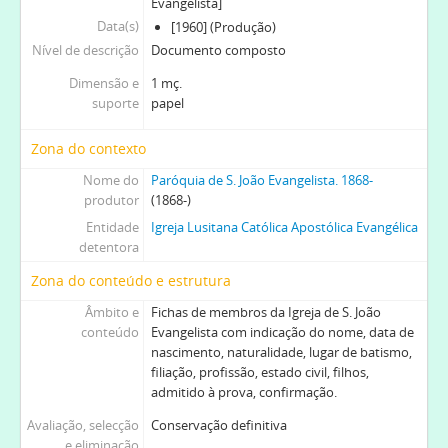
Evangelista]
[Série] RCF - Registos de confirmações, 1928-1990-06-03
Data(s)
[1960] (Produção)
[Série] IRB - Impressos com indicações necessárias para o registo de batismos, 1970-1980-01-07
Nível de descrição
Documento composto
[Série] OC - Registo de ordens de culto, 1938-08-18-1957-06-13
[Secção] AR - Administração religiosa, 1880-
Dimensão e
1 mç.
suporte
papel
[Secção] GF - Gestão Financeira, 1897-2002
[Secção] GP - Gestão do Património, 1879-04-23-1988-12-09
Zona do contexto
[Secção] RI - Relações Institucionais, 1926-03-25-1970
[Secção] ED - Escola Dominical, 1972-01-02-1992-07-19
Nome do
Paróquia de S. João Evangelista. 1868-
produtor
[Subfundo] MPUE - Monte Pio das Uniões Evangélicas. Fl. 1913-1914, 1913-1914
(1868-)
[Subfundo] SESM - Sociedade Evangélica de Socorros Mútuos, 1893-02-02-1914-01-25
Entidade
Igreja Lusitana Católica Apostólica Evangélica
detentora
[Subfundo] LECT - Liga do Esforço Cristão do Torne, 1903-1975
Zona do conteúdo e estrutura
Âmbito e
Fichas de membros da Igreja de S. João
conteúdo
Evangelista com indicação do nome, data de
nascimento, naturalidade, lugar de batismo,
filiação, profissão, estado civil, filhos,
admitido à prova, confirmação.
Avaliação, selecção
Conservação definitiva
e eliminação