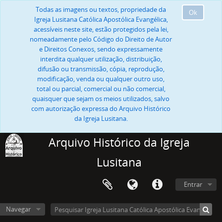
Todas as imagens ou textos, propriedade da
Ok
Igreja Lusitana Católica Apostólica Evangélica,
acessíveis neste site, estão protegidos pela lei,
nomeadamente pelo Código do Direito de Autor
e Direitos Conexos, sendo expressamente
interdita qualquer utilização, distribuição,
difusão ou transmissão, cópia, reprodução,
modificação, venda ou qualquer outro uso,
total ou parcial, comercial ou não comercial,
quaisquer que sejam os meios utilizados, salvo
com autorização expressa do Arquivo Histórico
da Igreja Lusitana.
Arquivo Histórico da Igreja
Lusitana
Entrar
Navegar