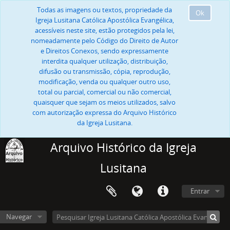
Todas as imagens ou textos, propriedade da
Ok
Igreja Lusitana Católica Apostólica Evangélica,
acessíveis neste site, estão protegidos pela lei,
nomeadamente pelo Código do Direito de Autor
e Direitos Conexos, sendo expressamente
interdita qualquer utilização, distribuição,
difusão ou transmissão, cópia, reprodução,
modificação, venda ou qualquer outro uso,
total ou parcial, comercial ou não comercial,
quaisquer que sejam os meios utilizados, salvo
com autorização expressa do Arquivo Histórico
da Igreja Lusitana.
Arquivo Histórico da Igreja
Lusitana
Entrar
Navegar