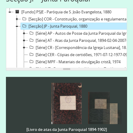
[Fundo] PSJE - Paróquia de S. João Evangelista, 1880
[Secção] COR - Constituição, organização e regulamentação, 1880-03-08
[Secção] JP - Junta Paroquial, 1880
[Série] AP - Autos de Posse da Junta Paroquial da Igreja de João Evangelista, 1942-03-19-1973-03-04
[Série] AT - Atas da Junta Paroquial, 1894-02-04-2007-02-02
[Série] CR - [Correspondência da Igreja Lusitana], 1894-2000
[Série] CER - Cópias de certidões, 1971-07-12-1977-09-10
[Série] MPF - Materiais de divulgação cristã, 1974
[Série] JT - Documentos das II Jornadas Teológicas, 1980-01
[Série] BCET - Bases Regulamentares do Corpo de Evangelização do Torne, 1938-01-16
[Série] RM - Registo de membros, [1960]-1968
[Série] RCL - Registos de celebrações litúrgicas, 1924-01-02-1999-12-28
[Série] RCF - Registos de confirmações, 1928-1990-06-03
[Série] IRB - Impressos com indicações necessárias para o registo de batismos, 1970-1980-01-07
[Série] OC - Registo de ordens de culto, 1938-08-18-1957-06-13
[Secção] AR - Administração religiosa, 1880-
[Secção] GF - Gestão Financeira, 1897-2002
[Livro de atas da Junta Paroquial 1894-1902]
[Secção] GP - Gestão do Património, 1879-04-23-1988-12-09