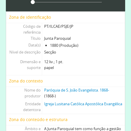
[Secção] RI - Relações Institucionais, 1926-03-25-1970
[Secção] ED - Escola Dominical, 1972-01-02-1992-07-19
Zona de identificação
[Subfundo] MPUE - Monte Pio das Uniões Evangélicas. Fl. 1913-1914, 1913-1914
Código de
PT/ILCAE/PSJE/JP
[Subfundo] SESM - Sociedade Evangélica de Socorros Mútuos, 1893-02-02-1914-01-25
referência
[Subfundo] LECT - Liga do Esforço Cristão do Torne, 1903-1975
Título
Junta Paroquial
Data(s)
1880 (Produção)
Nível de descrição
Secção
Dimensão e
12 liv.; 1 pt.
suporte
papel
Zona do contexto
Nome do
Paróquia de S. João Evangelista. 1868-
produtor
(1868-)
Entidade
Igreja Lusitana Católica Apostólica Evangélica
detentora
Zona do conteúdo e estrutura
Âmbito e
A Junta Paroquial tem como função a gestão