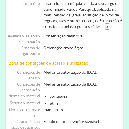
conteúdo
financeira da paróquia, tendo a seu cargo o
denominado Fundo Paroquial, aplicado na
manutenção da igreja, aquisição de livros de
registos, atas e outros encargos. Esta secção é
constítuida pelas seguintes séries:
...
»
Avaliação, selecção
Conservação definitiva
e eliminação
Sistema de
Ordenação cronológica
organização
Zona de condições de acesso e utilização
Condições de
Mediante autorização da ILCAE
acesso
Condiçoes de
Mediante autorização da ILCAE
reprodução
Idioma do material
português
Script do material
latim
Notas ao idioma e
manuscrito
script
Características
Estado de conservação: razoável
físicas e requisitos