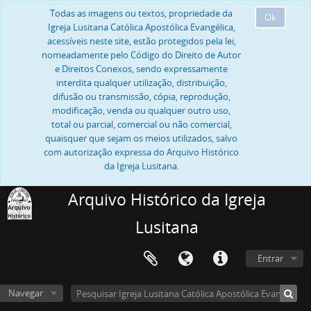
Todas as imagens ou textos, propriedade da
Ok
Igreja Lusitana Católica Apostólica Evangélica,
acessíveis neste site, estão protegidos pela lei,
nomeadamente pelo Código do Direito de Autor
e Direitos Conexos, sendo expressamente
interdita qualquer utilização, distribuição,
difusão ou transmissão, cópia, reprodução,
modificação, venda ou qualquer outro uso,
total ou parcial, comercial ou não comercial,
quaisquer que sejam os meios utilizados, salvo
com autorização expressa do Arquivo Histórico
da Igreja Lusitana.
Arquivo Histórico da Igreja
Lusitana
Entrar
Navegar