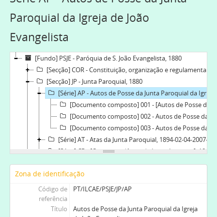
Paroquial da Igreja de João
Evangelista
[Fundo] PSJE - Paróquia de S. João Evangelista, 1880
[Secção] COR - Constituição, organização e regulamentação, 1880-03-08
[Secção] JP - Junta Paroquial, 1880
[Série] AP - Autos de Posse da Junta Paroquial da Igreja de João Evangelista, 1942-03-19-1973-03-04
[Documento composto] 001 - [Autos de Posse da Junta Paroquial], 1942-03-19-1949-04-04
[Documento composto] 002 - Autos de Posse da Junta Paroquial da Igreja de João Evangelista, 1967-06-01-1973-03-04
[Documento composto] 003 - Autos de Posse da Junta Paroquial da Igreja de S. João Evangelista. Torne, 1967-06-01-1973-03-04
[Série] AT - Atas da Junta Paroquial, 1894-02-04-2007-02-02
[Série] CR - [Correspondência da Igreja Lusitana], 1894-2000
[Série] CER - Cópias de certidões, 1971-07-12-1977-09-10
Zona de identificação
[Série] MPF - Materiais de divulgação cristã, 1974
[Série] JT - Documentos das II Jornadas Teológicas, 1980-01
Código de
PT/ILCAE/PSJE/JP/AP
[Série] BCET - Bases Regulamentares do Corpo de Evangelização do Torne, 1938-01-16
referência
Título
Autos de Posse da Junta Paroquial da Igreja
[Série] RM - Registo de membros, [1960]-1968