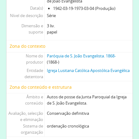
de João Evangelista
[Série] RCL - Registos de celebrações litúrgicas, 1924-01-02-1999-12-28
Data(s)
1942-03-19-1973-03-04 (Produção)
[Série] RCF - Registos de confirmações, 1928-1990-06-03
Nível de descrição
Série
[Série] IRB - Impressos com indicações necessárias para o registo de batismos, 1970-1980-01-07
[Série] OC - Registo de ordens de culto, 1938-08-18-1957-06-13
Dimensão e
3 liv.
suporte
papel
[Secção] AR - Administração religiosa, 1880-
[Secção] GF - Gestão Financeira, 1897-2002
Zona do contexto
[Secção] GP - Gestão do Património, 1879-04-23-1988-12-09
[Secção] RI - Relações Institucionais, 1926-03-25-1970
Nome do
Paróquia de S. João Evangelista. 1868-
produtor
[Secção] ED - Escola Dominical, 1972-01-02-1992-07-19
(1868-)
[Subfundo] MPUE - Monte Pio das Uniões Evangélicas. Fl. 1913-1914, 1913-1914
Entidade
Igreja Lusitana Católica Apostólica Evangélica
detentora
[Subfundo] SESM - Sociedade Evangélica de Socorros Mútuos, 1893-02-02-1914-01-25
[Subfundo] LECT - Liga do Esforço Cristão do Torne, 1903-1975
Zona do conteúdo e estrutura
Âmbito e
Autos de posse da Junta Paroquial da Igreja
conteúdo
de S. João Evangelista.
Avaliação, selecção
Conservação definitiva
e eliminação
Sistema de
ordenação cronológica
organização