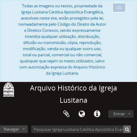
Todas as imagens ou textos, propriedade da
Ok
Igreja Lusitana Católica Apostólica Evangélica,
acessíveis neste site, estão protegidos pela lei,
nomeadamente pelo Código do Direito de Autor
e Direitos Conexos, sendo expressamente
interdita qualquer utilização, distribuição,
difusão ou transmissão, cópia, reprodução,
modificação, venda ou qualquer outro uso,
total ou parcial, comercial ou não comercial,
quaisquer que sejam os meios utilizados, salvo
com autorização expressa do Arquivo Histórico
da Igreja Lusitana.
Arquivo Histórico da Igreja
Lusitana
Entrar
Navegar