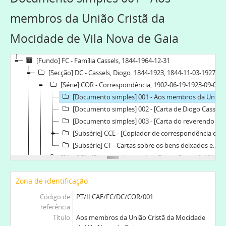
membros da União Cristã da
Mocidade de Vila Nova de Gaia
[Fundo] FC - Família Cassels, 1844-1964-12-31
[Secção] DC - Cassels, Diogo. 1844-1923, 1844-11-03-1927-08-22
[Série] COR - Correspondência, 1902-06-19-1923-09-07
[Documento simples] 001 - Aos membros da União Cristã da Mocidade de Vila Nova de Gaia, 1902-06-19
[Documento simples] 002 - [Carta de Diogo Cassels sobre a independência da Igreja Lusitana], 1913
[Documento simples] 003 - [Carta do reverendo George Bell a Diogo Cassels], 1920-08
[Subsérie] CCE - [Copiador de correspondência enviada], 1908-07-1923-01-21
[Subsérie] CT - Cartas sobre os bens deixados em testamento por Diogo Cassels, 1923-11-21-1927-08-22
[Série] RJ - [Recortes de jornal de Diogo Cassels], 1911-02-10-1923-09-07
[Série] PO - Prémios oferecidos por Diogo Cassels, 1921-12
Zona de identificação
[Série] CT - Certidões do testamento de Diogo Cassels, 1924-03-22-1924-11-25
[Secção] MC - Cassels, Margaret Kennedy. 1872-1963, 1887-12-1964-12-31
Código de
PT/ILCAE/FC/DC/COR/001
[Secção] WWC - Cassels, William Wharton. 1858-1925, bispo, 1858-03-11-1925-11-07
referência
Título
Aos membros da União Cristã da Mocidade
[Secção] AC - Cassels, André Boys.1849-1931, 1849-07-1931-12-18