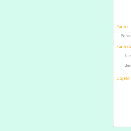
Pontos
Ponto
Zona do
Ide
Iden
Objeto 