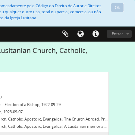
, nomeadamente pelo Código do Direito de Autor e Direitos
Ok
u qualquer outro uso, total ou parcial, comercial ou não
o da Igreja Lusitana.
Entrar
usitanian Church, Catholic,
07
- Election of a Bishop, 1922-09-29
h, 1923-09-07
 Evangelical; The Church Abroad. Progress of the Lusitanian Church, 1922-03-03
gelical; A Lusitanian memorial service from a correspondant, 1921-04-29-1921-09-16
rch, 1911-02-10