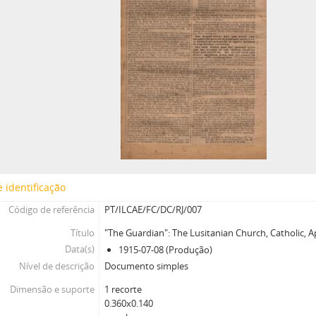
 identificação
Código de referência
PT/ILCAE/FC/DC/RJ/007
Título
"The Guardian": The Lusitanian Church, Catholic, Ap
Data(s)
1915-07-08 (Produção)
Nível de descrição
Documento simples
Dimensão e suporte
1 recorte
0.360x0.140