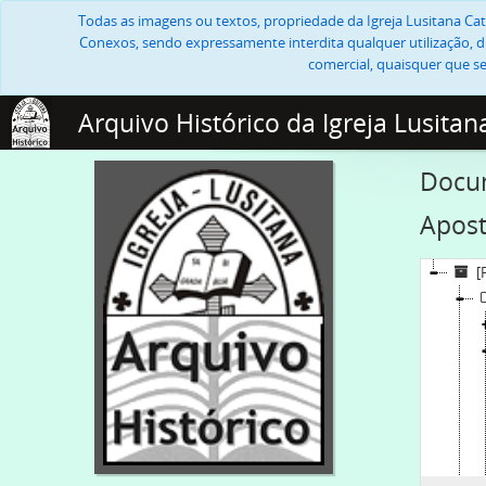
Todas as imagens ou textos, propriedade da Igreja Lusitana Cató
Conexos, sendo expressamente interdita qualquer utilização, di
comercial, quaisquer que se
Arquivo Histórico da Igreja Lusitan
Docum
Apost
[