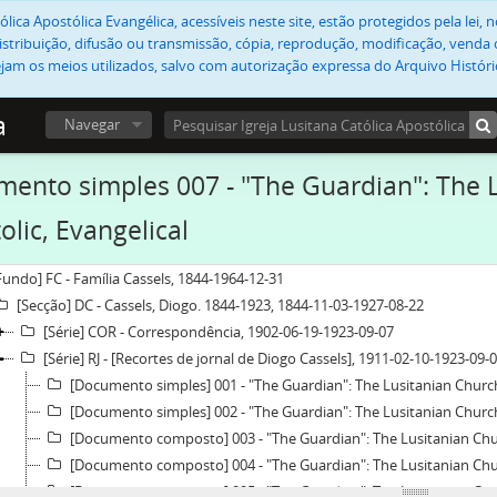
lica Apostólica Evangélica, acessíveis neste site, estão protegidos pela lei
stribuição, difusão ou transmissão, cópia, reprodução, modificação, venda o
jam os meios utilizados, salvo com autorização expressa do Arquivo Históric
a
Navegar
ento simples 007 - "The Guardian": The L
olic, Evangelical
Fundo] FC - Família Cassels, 1844-1964-12-31
[Secção] DC - Cassels, Diogo. 1844-1923, 1844-11-03-1927-08-22
[Série] COR - Correspondência, 1902-06-19-1923-09-07
[Série] RJ - [Recortes de jornal de Diogo Cassels], 1911-02-10-1923-09-
[Documento simples] 001 - "The Guardian": The Lusitanian Church 
[Documento simples] 002 - "The Guardian": The Lusitanian Churc
[Documento composto] 003 - "The Guardian": The Lusitanian Church, Catholic, Apostolic,
[Documento composto] 004 - "The Guardian": The Lusitanian Church, Catholic, Apostolic, Evan
[Documento composto] 005 - "The Guardian": The Lusitanian Chu