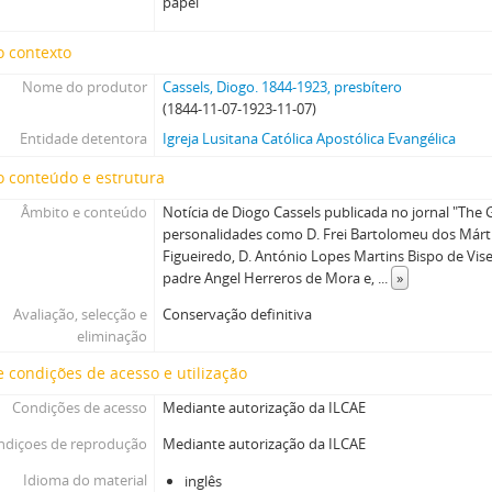
papel
o contexto
Nome do produtor
Cassels, Diogo. 1844-1923, presbítero
(1844-11-07-1923-11-07)
Entidade detentora
Igreja Lusitana Católica Apostólica Evangélica
 conteúdo e estrutura
Âmbito e conteúdo
Notícia de Diogo Cassels publicada no jornal "The
personalidades como D. Frei Bartolomeu dos Márti
Figueiredo, D. António Lopes Martins Bispo de Vis
padre Angel Herreros de Mora e,
...
»
Avaliação, selecção e
Conservação definitiva
eliminação
 condições de acesso e utilização
Condições de acesso
Mediante autorização da ILCAE
ndiçoes de reprodução
Mediante autorização da ILCAE
Idioma do material
inglês