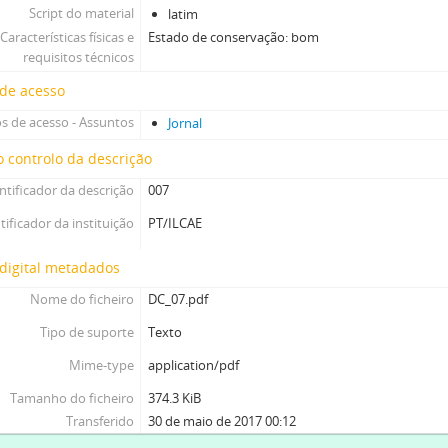
Script do material
latim
Características físicas e
Estado de conservação: bom
requisitos técnicos
 de acesso
s de acesso - Assuntos
Jornal
 controlo da descrição
ntificador da descrição
007
tificador da instituição
PT/ILCAE
digital metadados
Nome do ficheiro
DC_07.pdf
Tipo de suporte
Texto
Mime-type
application/pdf
Tamanho do ficheiro
374.3 KiB
Transferido
30 de maio de 2017 00:12