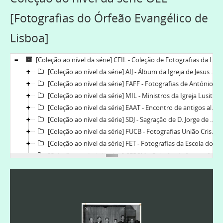
[Fotografias do Órfeão Evangélico de
Lisboa]
[Coleção ao nível da série] CFIL - Coleção de Fotografias da Igreja Lusitana, 1835-2019
[Coleção ao nível da série] AIJ - Álbum da Igreja de Jesus de Lisboa, 1921-06-10-1955-06-26
[Coleção ao nível da série] FAFF - Fotografias de António Ferreira Fiandor, 1900-1970
[Coleção ao nível da série] MIL - Ministros da Igreja Lusitana, 1835-2018
[Coleção ao nível da série] EAAT - Encontro de antigos alunos da Escola do Torne, 2012
[Coleção ao nível da série] SDJ - Sagração de D. Jorge de Pina Cabral, 2013-2013
[Coleção ao nível da série] FUCB - Fotografias União Cristão da Mocidade do Bonfim e Bonfim Beneficente, [190-]-1921
[Coleção ao nível da série] FET - Fotografias da Escola do Torne, 1897-1989
[Coleção ao nível da série] CFPSM - Coleção de fotografias da Paróquia do Salvador do Mundo, 1901-2016-05-14
[Coleção ao nível da série] SAFF - Sagração de António Ferreira Fiandor, 1958-06-22
[Coleção ao nível da série] FEP - Fotografias da Escola do Prado, 1908-1987
[Coleção ao nível da série] UCMB - Fotografias da União da Mocidade do Bonfim, 1900-
[Coleção ao nível da série] LJEB - Fotografias da Liga da Juventude Evangélica do Bonfim, 1911-1959
[Coleção ao nível da série] EBCH - Encontro Bibliotecas e conhecimento humano, 2019