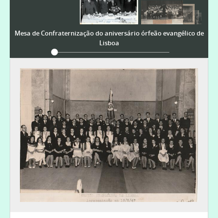
[Coleção ao nível da série] DPC - Fotografias de D. Daniel de Pina Cabral, 1935-2013
[Coleção ao nível da série] MILCAE - Momentos da Igreja Lusitana ao longo da sua História, 1880-
[Coleção ao nível da série] OEL - [Fotografias do Órfeão Evangélico de Lisboa], 1940-
Mesa de Confraternização do aniversário órfeão evangélico de
[Documento simples] 001 - Mesa de Confraternização do aniversário órfeão evangélico de Lisboa, 1948-02-07
Lisboa
[Documento simples] 002 - Concerto do órfeão evangélico de Lisboa, 1948-05-31
[Documento simples] 003 - Concerto em Leiria do órfeão evangélico de Lisboa, 1950-06-10
[Documento simples] 004 - Concerto do órfeão evangélico de Lisboa no teatro Avenida, 1953-06-01
[Documento simples] 005 - Concerto do órfeão evangélico de Lisboa no teatro Avenida, 1953-06-01
[Coleção ao nível da série] FED - Fotografias da Escola Dominical de Lisboa, [1920-1930]