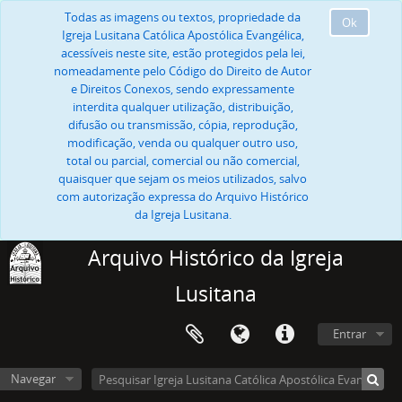
Todas as imagens ou textos, propriedade da
Ok
Igreja Lusitana Católica Apostólica Evangélica,
acessíveis neste site, estão protegidos pela lei,
nomeadamente pelo Código do Direito de Autor
e Direitos Conexos, sendo expressamente
interdita qualquer utilização, distribuição,
difusão ou transmissão, cópia, reprodução,
modificação, venda ou qualquer outro uso,
total ou parcial, comercial ou não comercial,
quaisquer que sejam os meios utilizados, salvo
com autorização expressa do Arquivo Histórico
da Igreja Lusitana.
Arquivo Histórico da Igreja
Lusitana
Entrar
Navegar