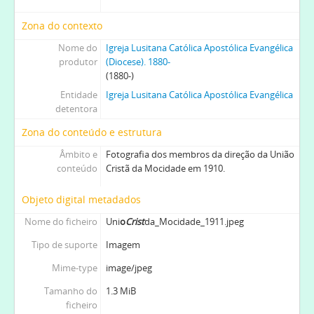
Zona do contexto
Nome do
Igreja Lusitana Católica Apostólica Evangélica
produtor
(Diocese). 1880-
(1880-)
Entidade
Igreja Lusitana Católica Apostólica Evangélica
detentora
Zona do conteúdo e estrutura
Âmbito e
Fotografia dos membros da direção da União
conteúdo
Cristã da Mocidade em 1910.
Objeto digital metadados
Nome do ficheiro
Uni
o
Crist
da_Mocidade_1911.jpeg
Tipo de suporte
Imagem
Mime-type
image/jpeg
Tamanho do
1.3 MiB
ficheiro