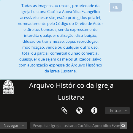
Todas as imagens ou textos, propriedade da
Ok
Igreja Lusitana Católica Apostólica Evangélica,
acessíveis neste site, estão protegidos pela lei,
nomeadamente pelo Código do Direito de Autor
e Direitos Conexos, sendo expressamente
interdita qualquer utilização, distribuição,
difusão ou transmissão, cópia, reprodução,
modificação, venda ou qualquer outro uso,
total ou parcial, comercial ou não comercial,
quaisquer que sejam os meios utilizados, salvo
com autorização expressa do Arquivo Histórico
da Igreja Lusitana.
Arquivo Histórico da Igreja
Lusitana
Entrar
Navegar