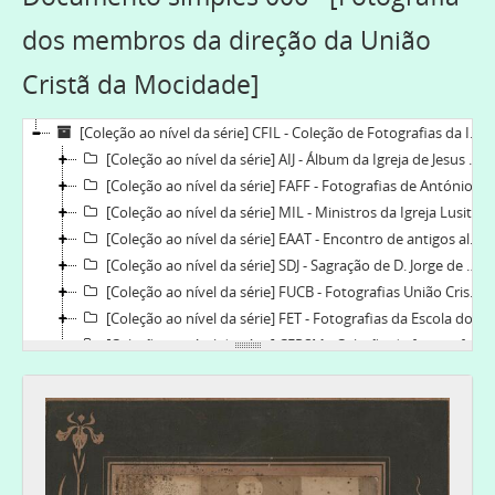
dos membros da direção da União
Cristã da Mocidade]
[Coleção ao nível da série] CFIL - Coleção de Fotografias da Igreja Lusitana, 1835-2019
[Coleção ao nível da série] AIJ - Álbum da Igreja de Jesus de Lisboa, 1921-06-10-1955-06-26
[Coleção ao nível da série] FAFF - Fotografias de António Ferreira Fiandor, 1900-1970
[Coleção ao nível da série] MIL - Ministros da Igreja Lusitana, 1835-2018
[Coleção ao nível da série] EAAT - Encontro de antigos alunos da Escola do Torne, 2012
[Coleção ao nível da série] SDJ - Sagração de D. Jorge de Pina Cabral, 2013-2013
[Coleção ao nível da série] FUCB - Fotografias União Cristão da Mocidade do Bonfim e Bonfim Beneficente, [190-]-1921
[Coleção ao nível da série] FET - Fotografias da Escola do Torne, 1897-1989
[Coleção ao nível da série] CFPSM - Coleção de fotografias da Paróquia do Salvador do Mundo, 1901-2016-05-14
[Coleção ao nível da série] SAFF - Sagração de António Ferreira Fiandor, 1958-06-22
[Coleção ao nível da série] FEP - Fotografias da Escola do Prado, 1908-1987
[Coleção ao nível da série] UCMB - Fotografias da União da Mocidade do Bonfim, 1900-
[Documento simples] 001 - [Fotografia das crianças da União da Mocidade do Bonfim], 1902
[Documento simples] 002 - [Sala de aulas da União da Mocidade do Bonfim], 1902