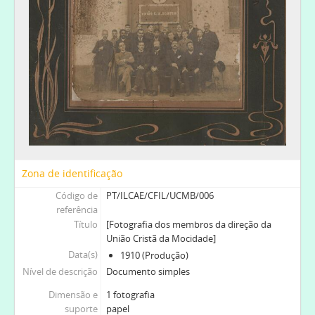
[Documento simples] 003 - [Fotografia dos membros da direção da União Cristã da Mocidade do Bonfim], 1902
[Documento simples] 005 - Passeio recreativo promovido pela União Cristão da Mocidade do Bonfim, 1909-06-06
[Documento simples] 006 - [Fotografia dos membros da direção da União Cristã da Mocidade], 1910
[Documento simples] 007 - [Fotografia da direção da União Cristã da Mocidade do Bonfim], 1924
[Documento simples] 008 - [Fotografia das colaboradoras da União Cristã do Bonfim], 1920-1921
[Coleção ao nível da série] LJEB - Fotografias da Liga da Juventude Evangélica do Bonfim, 1911-1959
[Coleção ao nível da série] EBCH - Encontro Bibliotecas e conhecimento humano, 2019
[Coleção ao nível da série] DPC - Fotografias de D. Daniel de Pina Cabral, 1935-2013
[Coleção ao nível da série] MILCAE - Momentos da Igreja Lusitana ao longo da sua História, 1880-
[Coleção ao nível da série] OEL - [Fotografias do Órfeão Evangélico de Lisboa], 1940-
Zona de identificação
[Coleção ao nível da série] FED - Fotografias da Escola Dominical de Lisboa, [1920-1930]
Código de
PT/ILCAE/CFIL/UCMB/006
referência
Título
[Fotografia dos membros da direção da
União Cristã da Mocidade]
Data(s)
1910 (Produção)
Nível de descrição
Documento simples
Dimensão e
1 fotografia
suporte
papel