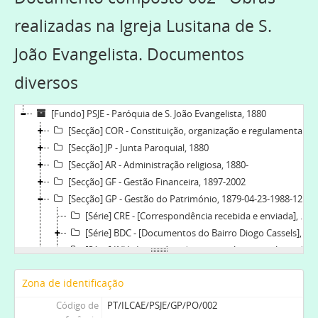
realizadas na Igreja Lusitana de S.
João Evangelista. Documentos
diversos
[Fundo] PSJE - Paróquia de S. João Evangelista, 1880
[Secção] COR - Constituição, organização e regulamentação, 1880-03-08
[Secção] JP - Junta Paroquial, 1880
[Secção] AR - Administração religiosa, 1880-
[Secção] GF - Gestão Financeira, 1897-2002
[Secção] GP - Gestão do Património, 1879-04-23-1988-12-09
[Série] CRE - [Correspondência recebida e enviada], 1925-10-08-1925-11-15
[Série] BDC - [Documentos do Bairro Diogo Cassels], 1934-12-12-1977-08-18
[Série] INV - Inventário dos bens móveis e imóveis da Igreja Lusitana, 1917-03-22-1917-03-22
[Série] DSC - Documentos de sepulturas e cemitérios, 1879-04-23-1893-10-30
Zona de identificação
[Série] AS - Apólices de seguros, 1929-04-1945-04-21
[Série] PO - Processos de obras, 1950-1979-08-24
Código de
PT/ILCAE/PSJE/GP/PO/002
[Documento composto] 001 - Anteprojeto da sacristia e condições gerais da empreitada, 1950