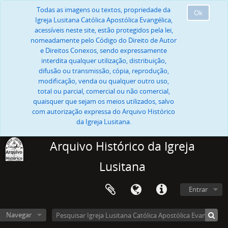
Todas as imagens ou textos, propriedade da
Ok
Igreja Lusitana Católica Apostólica Evangélica,
acessíveis neste site, estão protegidos pela lei,
nomeadamente pelo Código do Direito de Autor
e Direitos Conexos, sendo expressamente
interdita qualquer utilização, distribuição,
difusão ou transmissão, cópia, reprodução,
modificação, venda ou qualquer outro uso,
total ou parcial, comercial ou não comercial,
quaisquer que sejam os meios utilizados, salvo
com autorização expressa do Arquivo Histórico
da Igreja Lusitana.
Arquivo Histórico da Igreja
Lusitana
Entrar
Navegar