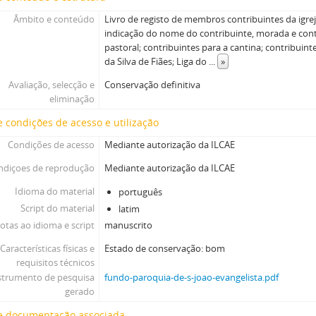
[Secção] RI - Relações Institucionais, 1926-03-25-1970
[Secção] ED - Escola Dominical, 1972-01-02-1992-07-19
Âmbito e conteúdo
Livro de registo de membros contribuintes da igreja
indicação do nome do contribuinte, morada e con
[Subfundo] MPUE - Monte Pio das Uniões Evangélicas. Fl. 1913-1914, 191
pastoral; contribuintes para a cantina; contribuin
[Subfundo] SESM - Sociedade Evangélica de Socorros Mútuos, 1893-02-02
da Silva de Fiães; Liga do
...
»
[Subfundo] LECT - Liga do Esforço Cristão do Torne, 1903-1975
Avaliação, selecção e
Conservação definitiva
eliminação
 condições de acesso e utilização
Condições de acesso
Mediante autorização da ILCAE
ndiçoes de reprodução
Mediante autorização da ILCAE
Idioma do material
português
Script do material
latim
otas ao idioma e script
manuscrito
Características físicas e
Estado de conservação: bom
requisitos técnicos
strumento de pesquisa
fundo-paroquia-de-s-joao-evangelista.pdf
gerado
e documentação associada