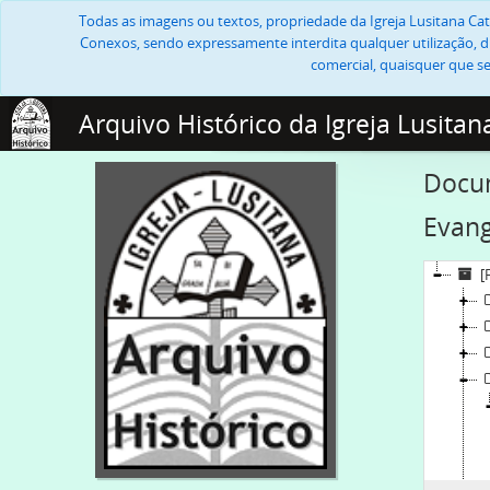
Todas as imagens ou textos, propriedade da Igreja Lusitana Cató
Conexos, sendo expressamente interdita qualquer utilização, di
comercial, quaisquer que se
Arquivo Histórico da Igreja Lusitan
Docum
Evang
[