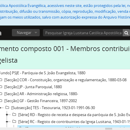
lica Apostólica Evangélica, acessíveis neste site, estão protegidos pela lei
stribuição, difusão ou transmissão, cópia, reprodução, modificação, venda o
jam os meios utilizados, salvo com autorização expressa do Arquivo Históric
a
Navegar
ento composto 001 - Membros contribuint
elista
Fundo] PSJE - Paróquia de S. João Evangelista, 1880
[Secção] COR - Constituição, organização e regulamentação, 1880-03-08
[Secção] JP - Junta Paroquial, 1880
[Secção] AR - Administração religiosa, 1880-
[Secção] GF - Gestão Financeira, 1897-2002
[Subsecção] TES - Tesouraria, 1923-01-1991-06-30
[Série] RD - Registo de receita e despesa da paróquia de S. João E
[Série] RC - Registo de contribuintes da Igreja Lusitana, 1943-01-
[Documento composto] 001 - Membros contribuintes da Igreja