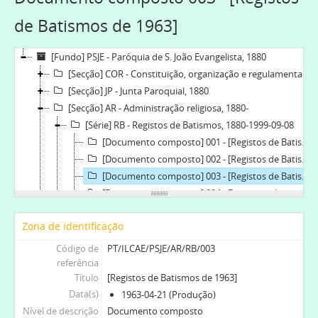
de Batismos de 1963]
[Fundo] PSJE - Paróquia de S. João Evangelista, 1880
[Secção] COR - Constituição, organização e regulamentação, 1880-03-08
[Secção] JP - Junta Paroquial, 1880
[Secção] AR - Administração religiosa, 1880-
[Série] RB - Registos de Batismos, 1880-1999-09-08
[Documento composto] 001 - [Registos de Batismos 1874-1949], 1874-01-18-1949-09-11
[Documento composto] 002 - [Registos de Batismos 1949-1963], 1949-10-23-1963-04-07
[Documento composto] 003 - [Registos de Batismos de 1963], 1963-04-21
[Documento composto] 004 - Baptismos Livro n.º 4, 1999-09-08-1999-09-08
[Série] RC - Registos de Casamentos, 1880-1996-04-07
Zona de identificação
[Série] RO - Registos de Óbitos, 1929-02-14-1971-08-27
[Secção] GF - Gestão Financeira, 1897-2002
Código de
PT/ILCAE/PSJE/AR/RB/003
[Secção] GP - Gestão do Património, 1879-04-23-1988-12-09
referência
Título
[Registos de Batismos de 1963]
[Secção] RI - Relações Institucionais, 1926-03-25-1970
Data(s)
1963-04-21 (Produção)
[Secção] ED - Escola Dominical, 1972-01-02-1992-07-19
Nível de descrição
Documento composto
[Subfundo] MPUE - Monte Pio das Uniões Evangélicas. Fl. 1913-1914, 1913-1914