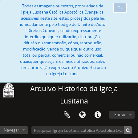
Todas as imagens ou textos, propriedade da
Ok
Igreja Lusitana Católica Apostólica Evangélica,
acessíveis neste site, estão protegidos pela lei,
nomeadamente pelo Código do Direito de Autor
e Direitos Conexos, sendo expressamente
interdita qualquer utilização, distribuição,
difusão ou transmissão, cópia, reprodução,
modificação, venda ou qualquer outro uso,
total ou parcial, comercial ou não comercial,
quaisquer que sejam os meios utilizados, salvo
com autorização expressa do Arquivo Histórico
da Igreja Lusitana.
Arquivo Histórico da Igreja
Lusitana
Entrar
Navegar