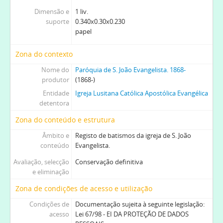
[Subfundo] SESM - Sociedade Evangélica de Socorros Mútuos, 1893-02-02-1914-01-25
Dimensão e
1 liv.
[Subfundo] LECT - Liga do Esforço Cristão do Torne, 1903-1975
suporte
0.340x0.30x0.230
papel
Zona do contexto
Nome do
Paróquia de S. João Evangelista. 1868-
produtor
(1868-)
Entidade
Igreja Lusitana Católica Apostólica Evangélica
detentora
Zona do conteúdo e estrutura
Âmbito e
Registo de batismos da igreja de S. João
conteúdo
Evangelista.
Avaliação, selecção
Conservação definitiva
e eliminação
Zona de condições de acesso e utilização
Condições de
Documentação sujeita à seguinte legislação:
acesso
Lei 67/98 - EI DA PROTEÇÃO DE DADOS