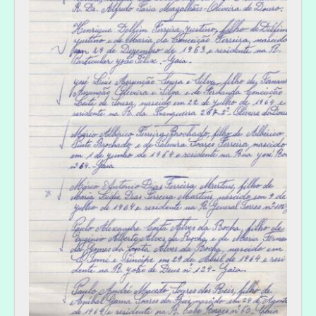
[Série] RE - Relatórios de estágios, 1972-01-10-1973-03-01
[Série] PUB - [Publicações em jornais das festas escolares das Escolas do Torne e do Prado], 1927-01-09-1967-08-07
[Subsecção] CE - Conselho Escolar, 1978-11-03-1989-06-28
[Secção] GF - Gestão Financeira, 1868-1989
[Secção] GP - Gestão do Património, 1957-07-15-1981-02-13
[Secção] RI - Relações Institucionais, 1940-1989
[Secção] RH - Recursos Humanos, 1953-01-02-1988-11-09