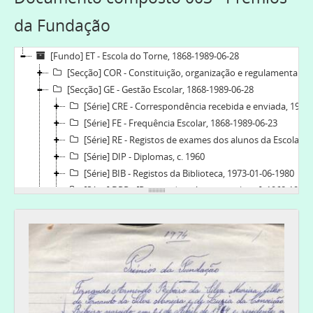
da Fundação
[Fundo] ET - Escola do Torne, 1868-1989-06-28
[Secção] COR - Constituição, organização e regulamentação, 1954-01-04-1970
[Secção] GE - Gestão Escolar, 1868-1989-06-28
[Série] CRE - Correspondência recebida e enviada, 1930-12-29-1985-21-02
[Série] FE - Frequência Escolar, 1868-1989-06-23
[Série] RE - Registos de exames dos alunos da Escola do Torne, 1868-1989-06-23
[Série] DIP - Diplomas, c. 1960
[Série] BIB - Registos da Biblioteca, 1973-01-06-1980
[Série] DPR - [Registo de prémios escolares], 1968-1974
[Documento composto] 001 - [Relação de alunos aprovados, prémios concedidos e subsídios], 1968-1969
[Documento composto] 002 - Prémios da Associação, 1974
[Documento composto] 003 - Prémios da Fundação, 1974
[Série] PCT - [Programas e cartazes da Escola do Torne], 1924-1975
[Série] RQM - [Registo de quermesses da Escola do Torne], 1951-07-10-1961-10-21
[Série] AP - [Autorizações para passeios da Escola do Torne], [1980]
[Série] DE - Discursos escolares, 1947-1953-12-31