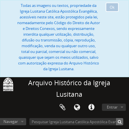
Todas as imagens ou textos, propriedade da
Ok
Igreja Lusitana Católica Apostólica Evangélica,
acessíveis neste site, estão protegidos pela lei,
nomeadamente pelo Código do Direito de Autor
e Direitos Conexos, sendo expressamente
interdita qualquer utilização, distribuição,
difusão ou transmissão, cópia, reprodução,
modificação, venda ou qualquer outro uso,
total ou parcial, comercial ou não comercial,
quaisquer que sejam os meios utilizados, salvo
com autorização expressa do Arquivo Histórico
da Igreja Lusitana.
Arquivo Histórico da Igreja
Lusitana
Entrar
Navegar