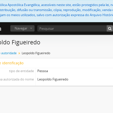
lica Apostólica Evangélica, acessíveis neste site, estão protegidos pela lei
stribuição, difusão ou transmissão, cópia, reprodução, modificação, venda o
jam os meios utilizados, salvo com autorização expressa do Arquivo Históric
a
Navegar
ldo Figueiredo
e autoridade
Leopoldo Figueiredo
 identificação
tipo de entidade
Pessoa
a autorizada do nome
Leopoldo Figueiredo