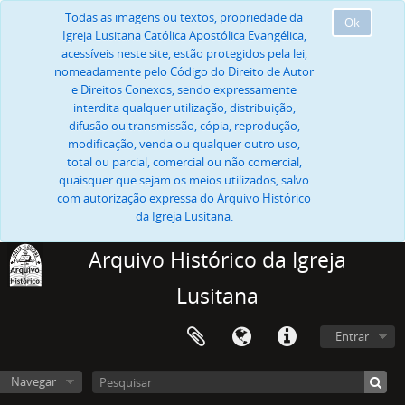
Todas as imagens ou textos, propriedade da
Ok
Igreja Lusitana Católica Apostólica Evangélica,
acessíveis neste site, estão protegidos pela lei,
nomeadamente pelo Código do Direito de Autor
e Direitos Conexos, sendo expressamente
interdita qualquer utilização, distribuição,
difusão ou transmissão, cópia, reprodução,
modificação, venda ou qualquer outro uso,
total ou parcial, comercial ou não comercial,
quaisquer que sejam os meios utilizados, salvo
com autorização expressa do Arquivo Histórico
da Igreja Lusitana.
Arquivo Histórico da Igreja
Lusitana
Entrar
Navegar