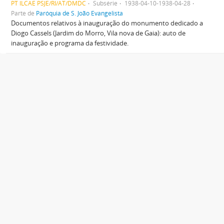
PT ILCAE PSJE/RI/AT/DMDC
Subsérie
1938-04-10-1938-04-28
Parte de
Paróquia de S. João Evangelista
Documentos relativos à inauguração do monumento dedicado a
Diogo Cassels (Jardim do Morro, Vila nova de Gaia): auto de
inauguração e programa da festividade.