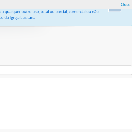
Close
, nomeadamente pelo Código do Direito de Autor e Direitos
Ok
u qualquer outro uso, total ou parcial, comercial ou não
o da Igreja Lusitana.