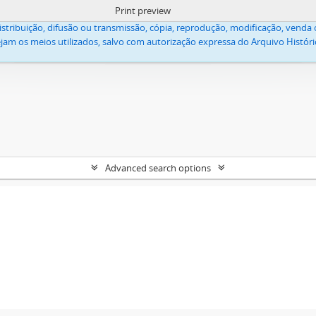
Print preview
lica Apostólica Evangélica, acessíveis neste site, estão protegidos pela lei
stribuição, difusão ou transmissão, cópia, reprodução, modificação, venda o
jam os meios utilizados, salvo com autorização expressa do Arquivo Históric
Advanced search options