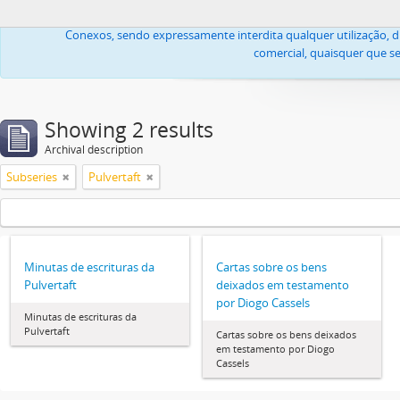
Todas as imagens ou textos, propriedade da Igreja Lusitana Cató
Conexos, sendo expressamente interdita qualquer utilização, di
comercial, quaisquer que se
Showing 2 results
Archival description
Subseries
Pulvertaft
Minutas de escrituras da
Cartas sobre os bens
Pulvertaft
deixados em testamento
por Diogo Cassels
Minutas de escrituras da
Pulvertaft
Cartas sobre os bens deixados
em testamento por Diogo
Cassels