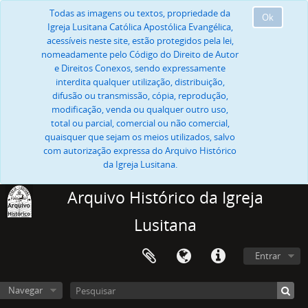
Todas as imagens ou textos, propriedade da
Ok
Igreja Lusitana Católica Apostólica Evangélica,
acessíveis neste site, estão protegidos pela lei,
nomeadamente pelo Código do Direito de Autor
e Direitos Conexos, sendo expressamente
interdita qualquer utilização, distribuição,
difusão ou transmissão, cópia, reprodução,
modificação, venda ou qualquer outro uso,
total ou parcial, comercial ou não comercial,
quaisquer que sejam os meios utilizados, salvo
com autorização expressa do Arquivo Histórico
da Igreja Lusitana.
Arquivo Histórico da Igreja
Lusitana
Entrar
Navegar