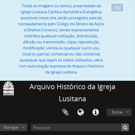
Todas as imagens ou textos, propriedade da
Ok
Igreja Lusitana Católica Apostólica Evangélica,
acessíveis neste site, estão protegidos pela lei,
nomeadamente pelo Código do Direito de Autor
e Direitos Conexos, sendo expressamente
interdita qualquer utilização, distribuição,
difusão ou transmissão, cópia, reprodução,
modificação, venda ou qualquer outro uso,
total ou parcial, comercial ou não comercial,
quaisquer que sejam os meios utilizados, salvo
com autorização expressa do Arquivo Histórico
da Igreja Lusitana.
Arquivo Histórico da Igreja
Lusitana
Entrar
Navegar