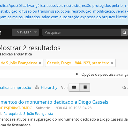
lica Apostólica Evangélica, acessíveis neste site, estão protegidos pela lei
stribuição, difusão ou transmissão, cópia, reprodução, modificação, venda o
jam os meios utilizados, salvo com autorização expressa do Arquivo Históric
a
Navegar
Mostrar 2 resultados
escrição arquivística
de S. João Evangelista
Cassels, Diogo. 1844-1923, presbítero
Opções de pesquisa avanç
alizar a impressão
Hierarchy
Ver:
Ord
mentos do monumento dedicado a Diogo Cassels
AE PSJE/RI/AT/DMDC
Subsérie
1938-04-10-1938-04-28
de
Paróquia de S. João Evangelista
ntos relativos à inauguração do monumento dedicado a Diogo Cassels (Jar
ma da festividade.