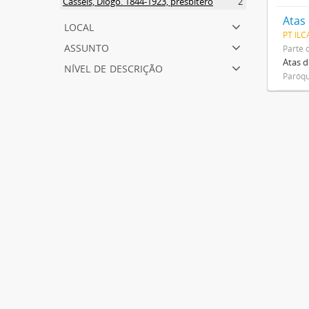
Cassels, Diogo. 1844-1923, presbítero
2
Atas
local
PT ILC
assunto
Parte 
Atas d
nível de descrição
Paróqu