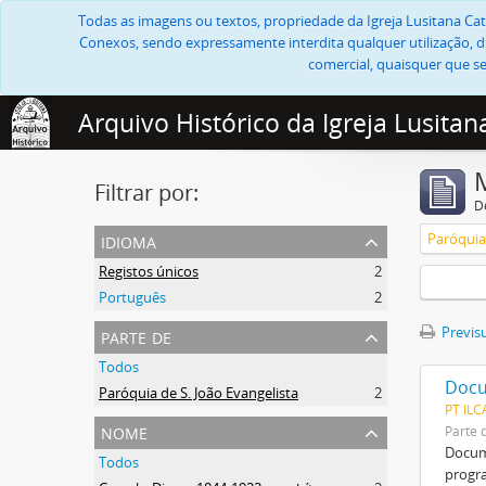
Todas as imagens ou textos, propriedade da Igreja Lusitana Cató
Conexos, sendo expressamente interdita qualquer utilização, di
comercial, quaisquer que se
Arquivo Histórico da Igreja Lusitan
Filtrar por:
D
idioma
Paróquia 
Registos únicos
2
Português
2
parte de
Previsu
Todos
Docu
Paróquia de S. João Evangelista
2
PT ILC
nome
Parte 
Docume
Todos
progra